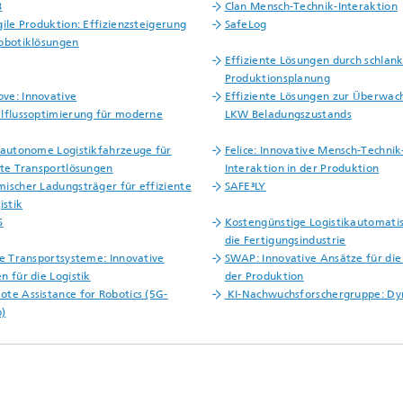
B
Clan Mensch-Technik-Interaktion
gile Produktion: Effizienzsteigerung
SafeLog
obotiklösungen
Effiziente Lösungen durch schlan
Produktionsplanung
ve: Innovative
Effiziente Lösungen zur Überwac
lflussoptimierung für moderne
LKW Beladungszustands
 autonome Logistikfahrzeuge für
Felice: Innovative Mensch-Technik
nte Transportlösungen
Interaktion in der Produktion
ischer Ladungsträger für effiziente
SAFE³LY
istik
S
Kostengünstige Logistikautomatis
die Fertigungsindustrie
re Transportsysteme: Innovative
SWAP: Innovative Ansätze für die
n für die Logistik
der Produktion
te Assistance for Robotics (5G-
KI-Nachwuchsforschergruppe: D
)