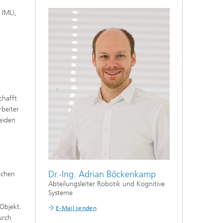
 IML),
chafft
beiter
eiden
Dr.-Ing. Adrian Böckenkamp
ichen
Abteilungsleiter Robotik und Kognitive
Systeme
Objekt.
E-Mail senden
urch