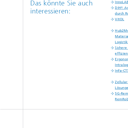
Das könnte Sie auch
InnoLA
DIH²: A
interessieren:
durch R
VitOL
Hub2Mo
Materia
Logistik
Sichere
effizie
Ergonom
Intralog
InFa-CT
Zellula
Lösunge
5G-Remo
RemRob