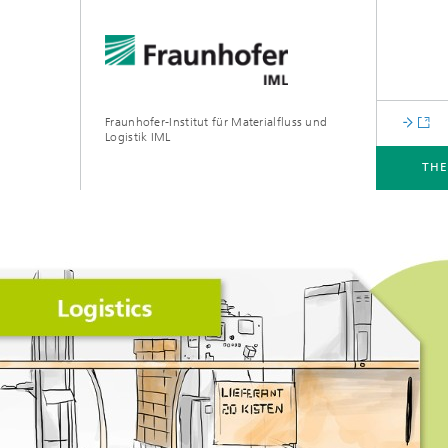
Fraunhofer-Institut für Materialfluss und
Logistik IML
TH
THEMEN
ABTEILUNGEN
INSTITUT
FÜR UNTERNEHMEN