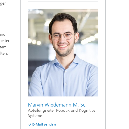
igen
 und
beiter
stem
lten.
Marvin Wiedemann M. Sc.
Abteilungsleiter Robotik und Kognitive
Systeme
E-Mail senden