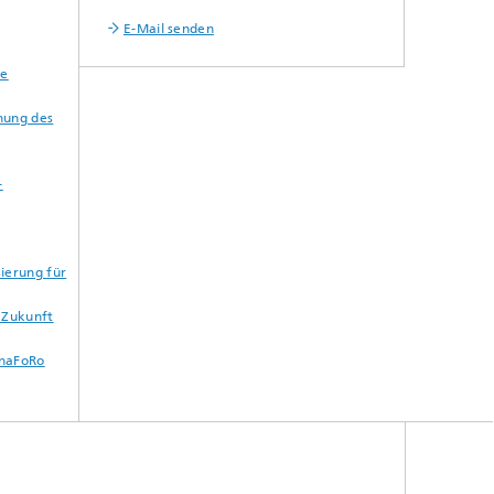
E-Mail senden
ke
hung des
-
ierung für
 Zukunft
ynaFoRo