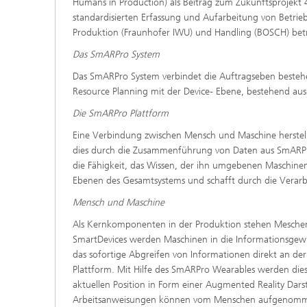
Humans in Production) als Beitrag zum Zukunftsprojekt 
standardisierten Erfassung und Aufarbeitung von Betrieb
Produktion (Fraunhofer IWU) und Handling (BOSCH) betr
Das SmARPro System
Das SmARPro System verbindet die Auftragseben beste
Resource Planning mit der Device- Ebene, bestehend au
Die SmARPro Plattform
Eine Verbindung zwischen Mensch und Maschine herstell
dies durch die Zusammenführung von Daten aus SmARPr
die Fähigkeit, das Wissen, der ihn umgebenen Maschine
Ebenen des Gesamtsystems und schafft durch die Verarb
Mensch und Maschine
Als Kernkomponenten in der Produktion stehen Mesche
SmartDevices werden Maschinen in die Informationsge
das sofortige Abgreifen von Informationen direkt an d
Plattform. Mit Hilfe des SmARPro Wearables werden die
aktuellen Position in Form einer Augmented Reality Dars
Arbeitsanweisungen können vom Menschen aufgenommen 