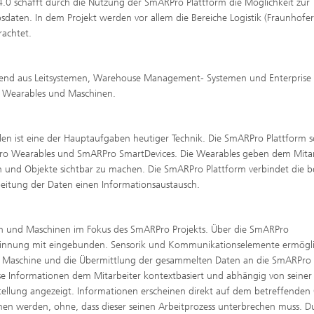
4.0 schafft durch die Nutzung der SmARPro Plattform die Möglichkeit zur
sdaten. In dem Projekt werden vor allem die Bereiche Logistik (Fraunhofer
achtet.
hend aus Leitsystemen, Warehouse Management- Systemen und Enterprise
s Wearables und Maschinen.
en ist eine der Hauptaufgaben heutiger Technik. Die SmARPro Plattform s
o Wearables und SmARPro SmartDevices. Die Wearables geben dem Mitar
n und Objekte sichtbar zu machen. Die SmARPro Plattform verbindet die b
eitung der Daten einen Informationsaustausch.
n und Maschinen im Fokus des SmARPro Projekts. Über die SmARPro
winnung mit eingebunden. Sensorik und Kommunikationselemente ermögl
er Maschine und die Übermittlung der gesammelten Daten an die SmARPro
se Informationen dem Mitarbeiter kontextbasiert und abhängig von seiner
tellung angezeigt. Informationen erscheinen direkt auf dem betreffenden 
werden, ohne, dass dieser seinen Arbeitprozess unterbrechen muss. D