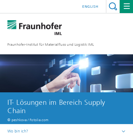
ENGLISH
Fraunhofer-Institut für Materialfluss und Logistik IML
IT- Lösungen im Bereich Supply
Chain
© peshkova / Fotolia.com
Wo bin ich?