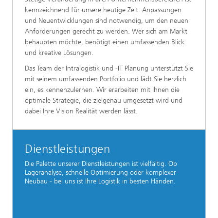
kennzeichnend für unsere heutige Zeit. Anpassungen
und Neuentwicklungen sind notwendig, um den neuen
Anforderungen gerecht zu werden. Wer sich am Markt
behaupten möchte, benötigt einen umfassenden Blick
und kreative Lösungen.
Das Team der Intralogistik und -IT Planung unterstützt Sie
mit seinem umfassenden Portfolio und lädt Sie herzlich
ein, es kennenzulernen. Wir erarbeiten mit Ihnen die
optimale Strategie, die zielgenau umgesetzt wird und
dabei Ihre Vision Realität werden lässt.
Dienstleistungen
Die Palette unserer Dienstleistungen ist vielfältig. Ob
Lageranalyse, schnelle Optimierung oder komplexer
Neubau - bei uns ist Ihre Logistik in besten Händen.