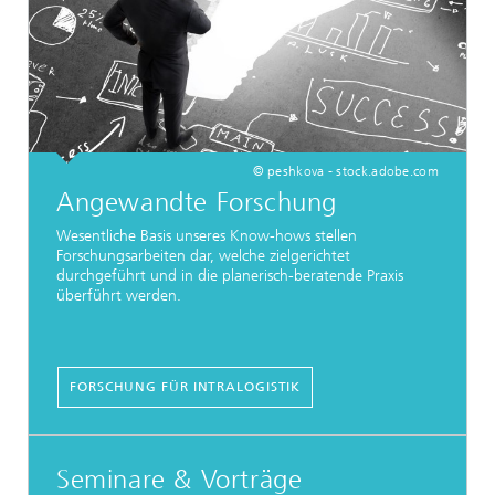
© peshkova - stock.adobe.com
Angewandte Forschung
Wesentliche Basis unseres Know-hows stellen
Forschungsarbeiten dar, welche zielgerichtet
durchgeführt und in die planerisch-beratende Praxis
überführt werden.
FORSCHUNG FÜR INTRALOGISTIK
Seminare & Vorträge