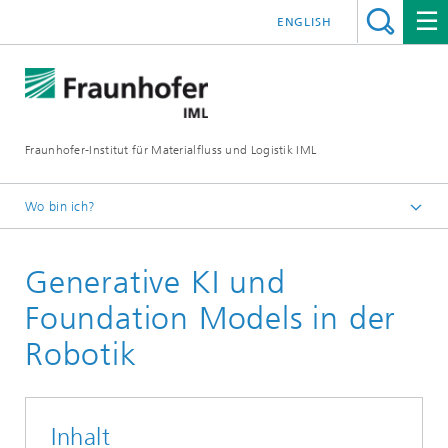
ENGLISH
Fraunhofer-Institut für Materialfluss und Logistik IML
Wo bin ich?
Startseite
Generative KI und
Abteilungen
Materialflusssysteme
Foundation Models in der
Robotik und Kognitive Systeme
Robotik
Inhalt