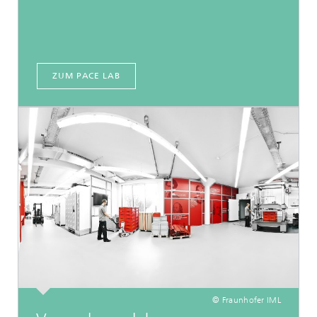
ZUM PACE LAB
© Fraunhofer IML