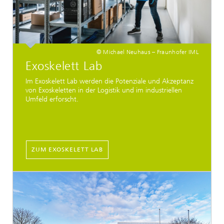
© Michael Neuhaus – Fraunhofer IML
Exoskelett Lab
Im Exoskelett Lab werden die Potenziale und Akzeptanz
von Exoskeletten in der Logistik und im industriellen
Umfeld erforscht.
ZUM EXOSKELETT LAB