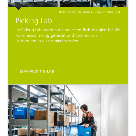
© Michael Neuhaus - Fraunhofer IML
Picking Lab
Im Picking Lab werden die neuesten Technologien für die
Kommissionierung getestet und können von
Unternehmen ausprobiert werden.
ZUM PICKING LAB