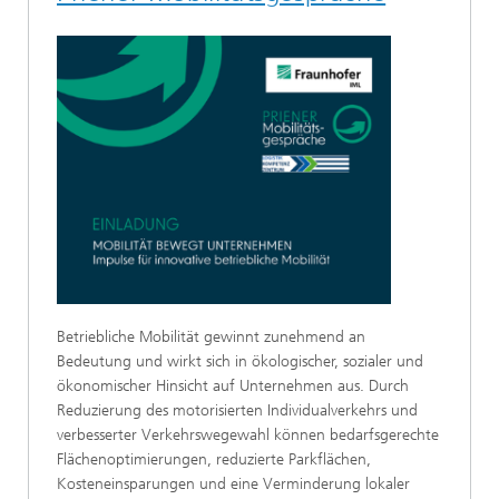
Betriebliche Mobilität gewinnt zunehmend an
Bedeutung und wirkt sich in ökologischer, sozialer und
ökonomischer Hinsicht auf Unternehmen aus. Durch
Reduzierung des motorisierten Individualverkehrs und
verbesserter Verkehrswegewahl können bedarfsgerechte
Flächenoptimierungen, reduzierte Parkflächen,
Kosteneinsparungen und eine Verminderung lokaler