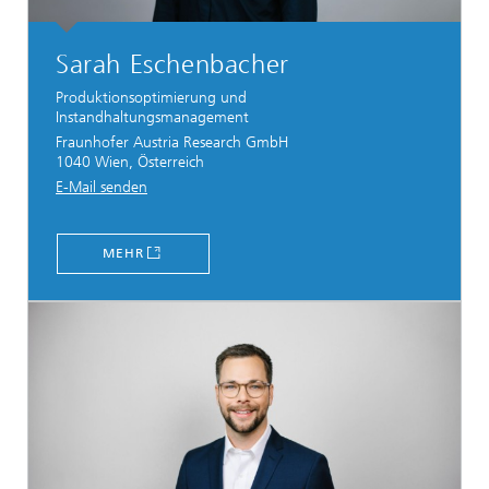
Sarah Eschenbacher
Produktionsoptimierung und
Instandhaltungsmanagement
Fraunhofer Austria Research GmbH
1040 Wien, Österreich
E-Mail senden
MEHR