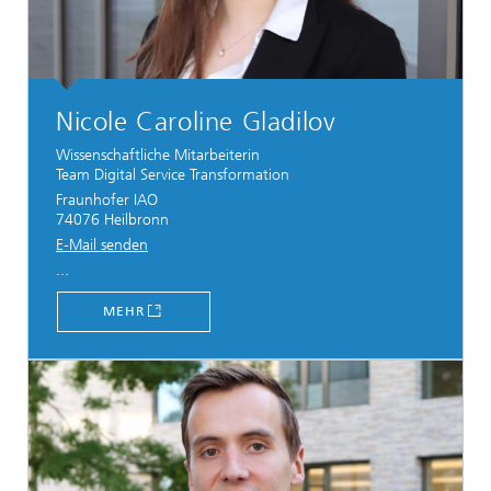
Nicole Caroline Gladilov
Wissenschaftliche Mitarbeiterin
Team Digital Service Transformation
Fraunhofer IAO
74076 Heilbronn
E-Mail senden
...
MEHR