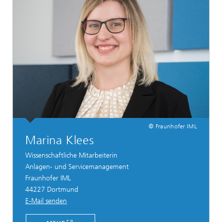
© Fraunhofer IML
Marina Klees
Wissenschaftliche Mitarbeiterin
Anlagen- und Servicemanagement
Fraunhofer IML
44227 Dortmund
E-Mail senden