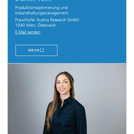
Produktionsoptimierung und
Instandhaltungsmanagement
Fraunhofer Austria Research GmbH
1040 Wien, Österreich
E-Mail senden
MEHR