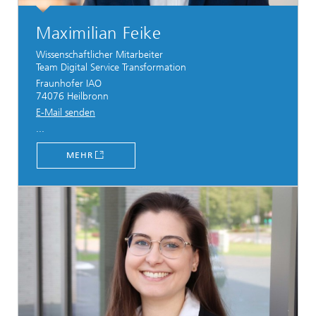
Maximilian Feike
Wissenschaftlicher Mitarbeiter
Team Digital Service Transformation
Fraunhofer IAO
74076 Heilbronn
E-Mail senden
...
MEHR