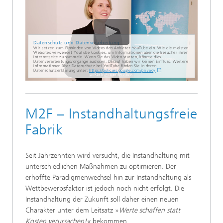
Datenschutz und Datenverarbeitung
Wir setzen zum Einbinden von Videos den Anbieter YouTube ein. Wie die meisten
Websites verwendet YouTube Cookies, um Informationen über die Besucher ihrer
Internetseite zu sammeln. Wenn Sie das Video starten, könnte dies
Datenverarbeitungsvorgänge auslösen. Darauf haben wir keinen Einfluss. Weitere
Informationen über Datenschutz bei YouTube finden Sie in deren
Datenschutzerklärung unter:
https://policies.google.com/privacy
M2F – Instandhaltungsfreie
Fabrik
Seit Jahrzehnten wird versucht, die Instandhaltung mit
unterschiedlichen Maßnahmen zu optimieren. Der
erhoffte Paradigmenwechsel hin zur Instandhaltung als
Wettbewerbsfaktor ist jedoch noch nicht erfolgt. Die
Instandhaltung der Zukunft soll daher einen neuen
Charakter unter dem Leitsatz »
Werte schaffen statt
Kosten verursachen!«
bekommen.