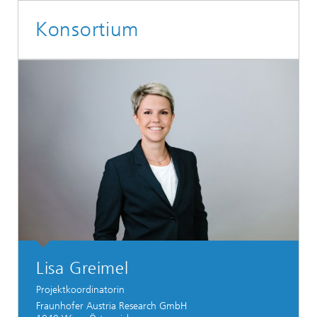
Konsortium
Lisa Greimel
Projektkoordinatorin
Fraunhofer Austria Research GmbH