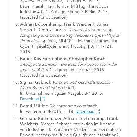
Systeme in der Logistik
, In: Vogel-Heuser B,
Bauernhansl T, ten Hompel M (Hrsg.) Handbuch
Industrie 4.0, 1. Auflage. Springer, Berlin, 2015,
(accepted for publication)
Adrian Böckenkamp, Frank Weichert, Jonas
Stenzel, Dennis Lünsch
:
Towards Autonomously
Navigating and Cooperating Vehicles in Cyber-Physical
Production Systems
, ML4CPS – Machine Learning for
Cyber Physical Systems and Industry 4.0, 111-121,
2016
Bauer, Kay Fürstenberg, Christopher Kirsch:
Intelligente Sensorik : Die Basis für Autonomie in der
Industrie 4.0
, VDI-Tagung Industrie 4.0, 2016
(accepted for publication)
Sigmar Gabriel
:
Visionen und Geschäftsmodelle -
Neuer Standard Industrie 4.0
,
In: Unternehmermagazin Ausgabe 3/4 2015,
Download
Bernd Müller
:
Die autonome Autofabrik
,
In: weiter.vorn 4/2015, S. 18,
Download
Gerhard Rinkenauer, Adrian Böckenkamp, Frank
Weichert
: Mensch-Roboter-Interaktion im Kontext
von Industrie 4.0: Annähern-Meiden-Tendenzen als ein
Bewertungsmerkmal für die Qualität der Interaktion?,