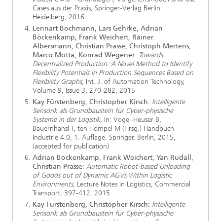
Cases aus der Praxis, Springer-Verlag Berlin
Heidelberg, 2016
Lennart Bochmann, Lars Gehrke, Adrian
Böckenkamp, Frank Weichert, Rainer
Albersmann, Christian Prasse, Christoph Mertens,
Marco Motta, Konrad Wegener
:
Towards
Decentralized Production: A Novel Method to Identify
Flexibility Potentials in Production Sequences Based on
Flexibility Graphs
, Int. J. of Automation Technology,
Volume 9, Issue 3, 270-282, 2015
Kay Fürstenberg
,
Christopher Kirsch
:
Intelligente
Sensorik als Grundbaustein für Cyber-physische
Systeme in der Logistik
, In: Vogel-Heuser B,
Bauernhansl T, ten Hompel M (Hrsg.) Handbuch
Industrie 4.0, 1. Auflage. Springer, Berlin, 2015,
(accepted for publication)
Adrian Böckenkamp
,
Frank Weichert
,
Yan Rudall
,
Christian Prasse
:
Automatic Robot-based Unloading
of Goods out of Dynamic AGVs Within Logistic
Environments
, Lecture Notes in Logistics, Commercial
Transport, 397-412, 2015
Kay Fürstenberg, Christopher Kirsch:
Intelligente
Sensorik als Grundbaustein für Cyber-physische