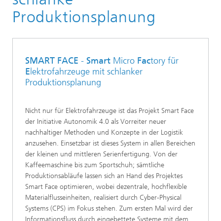
Robotik und Kognitive Systeme
Produktionsplanung
Öffentlich geförderte Projekte
SMART FACE
-
Smart
Micro
Fac
tory für
E
lektrofahrzeuge mit schlanker
Produktionsplanung
Nicht nur für Elektrofahrzeuge ist das Projekt Smart Face
der Initiative Autonomik 4.0 als Vorreiter neuer
nachhaltiger Methoden und Konzepte in der Logistik
anzusehen. Einsetzbar ist dieses System in allen Bereichen
der kleinen und mittleren Serienfertigung. Von der
Kaffeemaschine bis zum Sportschuh; sämtliche
Produktionsabläufe lassen sich an Hand des Projektes
Smart Face optimieren, wobei dezentrale, hochflexible
Materialflusseinheiten, realisiert durch Cyber-Physical
Systems (CPS) im Fokus stehen. Zum ersten Mal wird der
Informationsfluss durch eingebettete Systeme mit dem