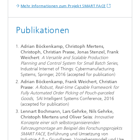
Mehr Informationen zum Projekt SMART FACE
Publikationen
Adrian Böckenkamp, Christoph Mertens,
Christoph, Christian Prasse, Jonas Stenzel, Frank
Weichert
:
A Versatile and Scalable Production
Planning and Control System for Small Batch Series
,
Industrial Internet of Things: Cybermanufacturing
Systems, Springer, 2016 (accepted for publication)
Adrian Böckenkamp, Frank Weichert, Christian
Prasse
:
A Robust, Real-time Capable Framework for
Fully Automated Order Picking of Pouch-parceled
Goods
, SAI Intelligent Systems Conference, 2016
(accepted for publication)
Lennart Bochmann, Lars Gehrke, Nils Gehrke,
Christoph Mertens und Oliver Seiss
:
Innovative
Konzepte einer sich selbstorganisierenden
Fahrzeugmontage am Beispiel des Forschungsprojekts
SMART FACE
, Einführung und Umsetzung von
Industrie 4.0 – Grundlagen, Vorgehensmodell und Use