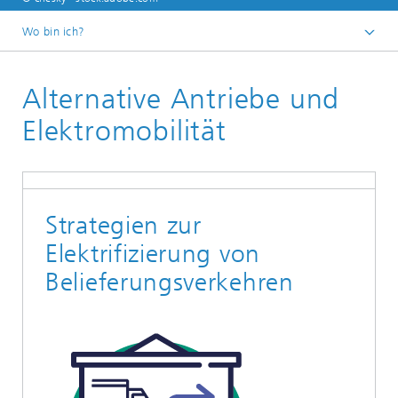
Wo bin ich?
Startseite
Alternative Antriebe und
Abteilungen
Logistik, Verkehr und Umwelt
Elektromobilität
Verkehrslogistik
Strategien zur
Elektrifizierung von
Belieferungsverkehren