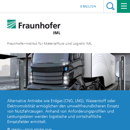
ENGLISH
Fraunhofer-Institut für Materialfluss und Logistik IML
Alternative Antriebe wie Erdgas (CNG, LNG), Wasserstoff oder
Elektromobilität ermöglichen den umweltfreundlicheren Einsatz
von Nutzfahrzeugen. Anhand von Anforderungsprofilen und
Leistungsdaten werden logistische und wirtschaftliche
Einsatzfelder ermittelt.
© chesky - stock.adobe.com