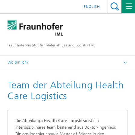
ENGLISH
Fraunhofer-Institut für Materialfluss und Logistik IML
Wo bin ich?
Startseite
Team der Abteilung Health
Abteilungen
Logistik, Verkehr und Umwelt
Care Logistics
Health Care Logistics
Die Abteilung
»Health Care Logistics«
ist ein
interdisziplinäres Team bestehend aus Doktor-Ingenieur,
Diplom-Ingenieur sowie Master of Science in den