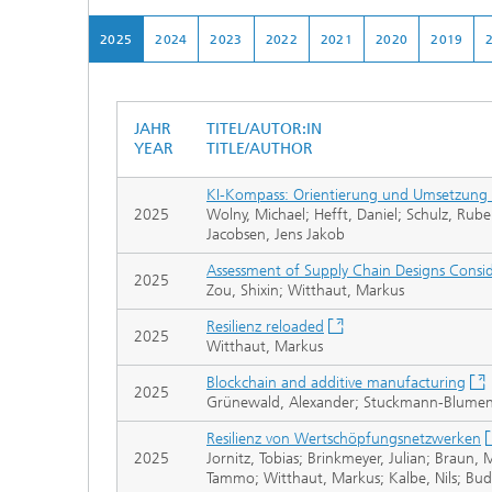
2025
2024
2023
2022
2021
2020
2019
JAHR
TITEL/AUTOR:IN
YEAR
TITLE/AUTHOR
KI-Kompass: Orientierung und Umsetzung f
2025
Wolny, Michael; Hefft, Daniel; Schulz, Rub
Jacobsen, Jens Jakob
Assessment of Supply Chain Designs Consid
2025
Zou, Shixin; Witthaut, Markus
Resilienz reloaded
2025
Witthaut, Markus
Blockchain and additive manufacturing
2025
Grünewald, Alexander; Stuckmann-Blumenstei
Resilienz von Wertschöpfungsnetzwerken
2025
Jornitz, Tobias; Brinkmeyer, Julian; Braun,
Tammo; Witthaut, Markus; Kalbe, Nils; Bu