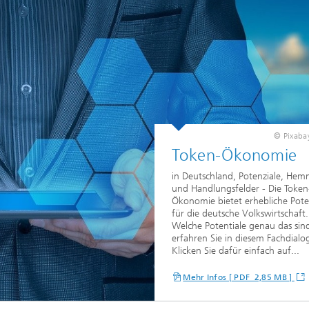
© Pixabay
Token-Ökonomie
in Deutschland, Potenziale, Hem
und Handlungsfelder - Die Token
Ökonomie bietet erhebliche Pote
für die deutsche Volkswirtschaft.
Welche Potentiale genau das sin
erfahren Sie in diesem Fachdialo
Klicken Sie dafür einfach auf...
Mehr Infos [ PDF 2,85 MB ]