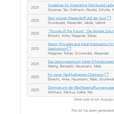
Guidelines for Integrating Distributed Led
2025
Gürpinar, Tan; Erdmann, Nicolas; Schulte, 
Dem grünen Wasserstoff auf der Spur
2025
Grünewald, Alexander; Jakob, Sabine
"Pictures of the Future": Die digitale Zukunf
2025
Ebrecht, Anke; Wappner, Tobias
Design Principles and Initial Implications f
2025
Applications
Wappner, Tobias; Grünewald, Alexander
Das Leistungszentrum bleibt Erfolgskonzep
2025
Mättig, Benedikt; Hausmann, Maik
Ein neuer Nachhaltigkeits-Champion
2025
Ebrecht, Anke; Hausmann, Maik; Grünewal
Optimierung der Blechbeschaffungsprozess
2025
Witthaut, Markus; Kalbe, Nils
Diese Liste ist ein Auszug
This list has been generate