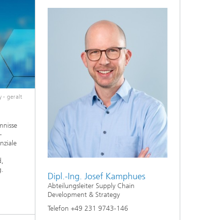
 - geralt
Das L
mnisse
Neue Tec
-
Transpare
nziale
Unterneh
Menschen
d,
müssen u
g.
helfen, d
Dipl.-Ing. Josef Kamphues
Abteilungsleiter Supply Chain
Whitep
Development & Strategy
[ PDF 
Telefon +49 231 9743-146