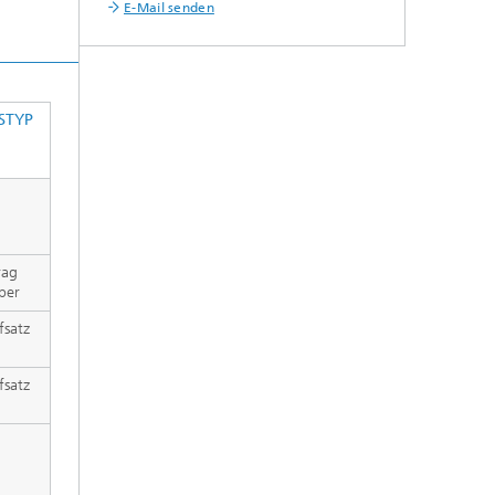
E-Mail senden
STYP
rag
per
fsatz
fsatz