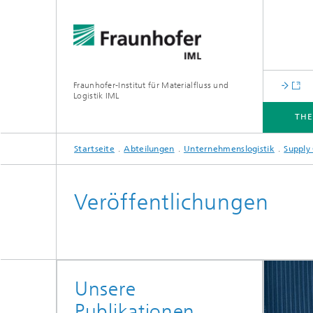
Fraunhofer-Institut für Materialfluss und
Logistik IML
TH
Startseite
Abteilungen
Unternehmenslogistik
Supply
THEMEN
ABTEILUNGEN
INSTITUT
FÜR UNTERNEHMEN
Veröffentlichungen
Unsere
Publikationen