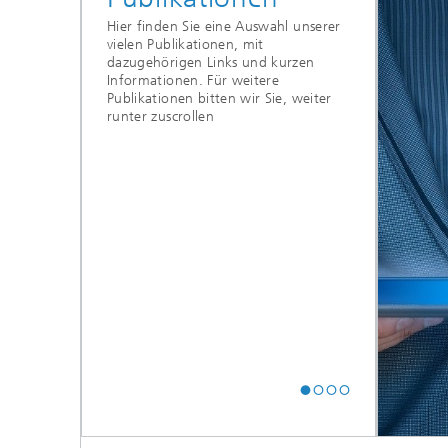
Hier finden Sie eine Auswahl unserer
vielen Publikationen, mit
dazugehörigen Links und kurzen
Informationen. Für weitere
Publikationen bitten wir Sie, weiter
runter zuscrollen
© Pixabay - tookapic
Nachhaltigkeit
im Kontext der Blockchain-Technologie -
Welche Potenziale gehen von der
Blockchain-Technologie zur Steigerung
der Nachhaltigkeit aus? Wie kann
beurteilt werden, ob Blockchain-
Lösungen selbst nachhaltig sind? Dies
und mehr wird unter folgendem Link
beantwortet:
Mehr Infos [ PDF 1,2 MB ]