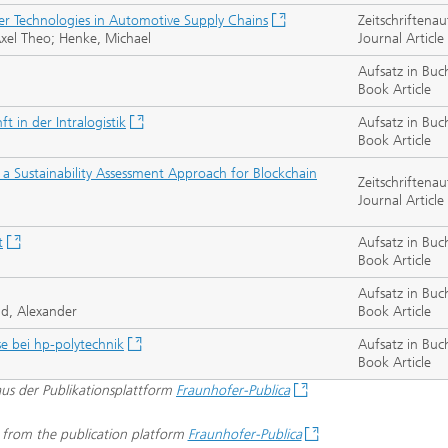
ger Technologies in Automotive Supply Chains
Zeitschriftenau
Axel Theo; Henke, Michael
Journal Article
Aufsatz in Buc
Book Article
t in der Intralogistik
Aufsatz in Buc
Book Article
or a Sustainability Assessment Approach for Blockchain
Zeitschriftenau
Journal Article
t
Aufsatz in Buc
Book Article
Aufsatz in Buc
d, Alexander
Book Article
e bei hp-polytechnik
Aufsatz in Buc
Book Article
 aus der Publikationsplattform
Fraunhofer-Publica
d from the publication platform
Fraunhofer-Publica