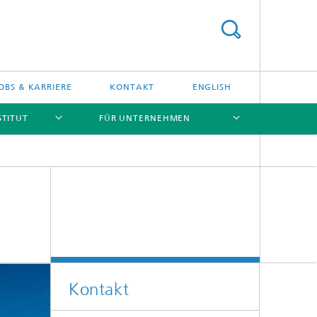
OBS & KARRIERE
KONTAKT
ENGLISH
STITUT
FÜR UNTERNEHMEN
[X]
[X]
[X]
[X]
Kontakt