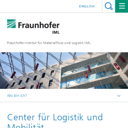
ENGLISH
Fraunhofer-Institut für Materialfluss und Logistik IML
Wo bin ich?
Startseite
Center für Logistik und
Abteilungen
Zentren und Initiativen
Mobilität