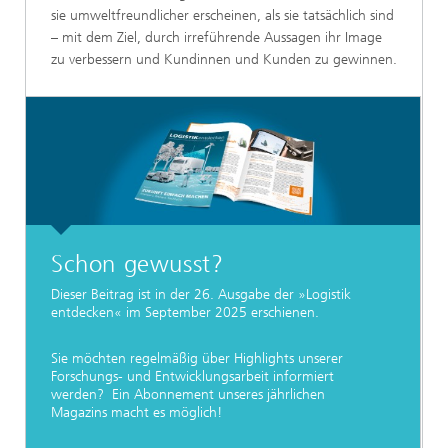
sie umweltfreundlicher erscheinen, als sie tatsächlich sind
– mit dem Ziel, durch irreführende Aussagen ihr Image
zu verbessern und Kundinnen und Kunden zu gewinnen.
Schon gewusst?
Dieser Beitrag ist in der 26. Ausgabe der »Logistik
entdecken« im September 2025 erschienen.
Sie möchten regelmäßig über Highlights unserer
Forschungs- und Entwicklungsarbeit informiert
werden? Ein Abonnement unseres jährlichen
Magazins macht es möglich!