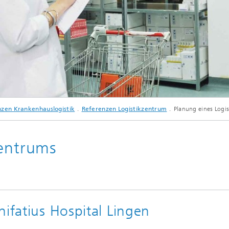
© shock - Fotolia
zen Krankenhauslogistik
Referenzen Logistikzentrum
Planung eines Logis
Projekte am Fraunhofer IML - Health Care Logistics
zentrums
nifatius Hospital Lingen