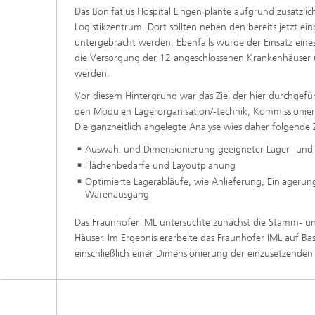
Das Bonifatius Hospital Lingen plante aufgrund zusätzl
Logistikzentrum. Dort sollten neben den bereits jetzt e
untergebracht werden. Ebenfalls wurde der Einsatz eines
die Versorgung der 12 angeschlossenen Krankenhäuser un
werden.
Vor diesem Hintergrund war das Ziel der hier durchgeführ
den Modulen Lagerorganisation/-technik, Kommissionier
Die ganzheitlich angelegte Analyse wies daher folgende Z
Auswahl und Dimensionierung geeigneter Lager- und 
Flächenbedarfe und Layoutplanung
Optimierte Lagerabläufe, wie Anlieferung, Einlageru
Warenausgang
Das Fraunhofer IML untersuchte zunächst die Stamm- u
Häuser. Im Ergebnis erarbeite das Fraunhofer IML auf Ba
einschließlich einer Dimensionierung der einzusetzenden