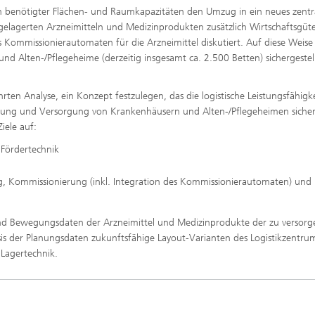
ich benötigter Flächen- und Raumkapazitäten den Umzug in ein neues zentr
ingelagerten Arzneimitteln und Medizinprodukten zusätzlich Wirtschaftsgüt
 Kommissionierautomaten für die Arzneimittel diskutiert. Auf diese Weise 
d Alten-/Pflegeheime (derzeitig insgesamt ca. 2.500 Betten) sichergestel
ten Analyse, ein Konzept festzulegen, das die logistische Leistungsfähigke
ung und Versorgung von Krankenhäusern und Alten-/Pflegeheimen sichers
iele auf:
Fördertechnik
ng, Kommissionierung (inkl. Integration des Kommissionierautomaten) und
nd Bewegungsdaten der Arzneimittel und Medizinprodukte der zu versor
sis der Planungsdaten zukunftsfähige Layout-Varianten des Logistikzentru
 Lagertechnik.