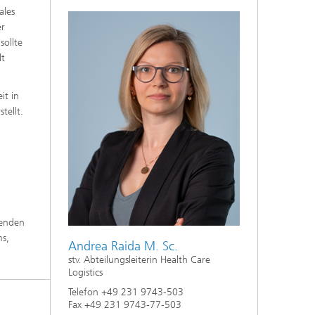
ales
er
sollte
lt
it in
tellt.
genden
ms,
Andrea Raida M. Sc.
stv. Abteilungsleiterin Health Care
Logistics
Telefon +49 231 9743-503
Fax +49 231 9743-77-503