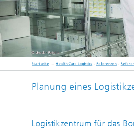
© shock - Fotolia
Startseite
Health Care Logistics
Referenzen
Referen
Planung eines Logistik
Logistikzentrum für das Bo