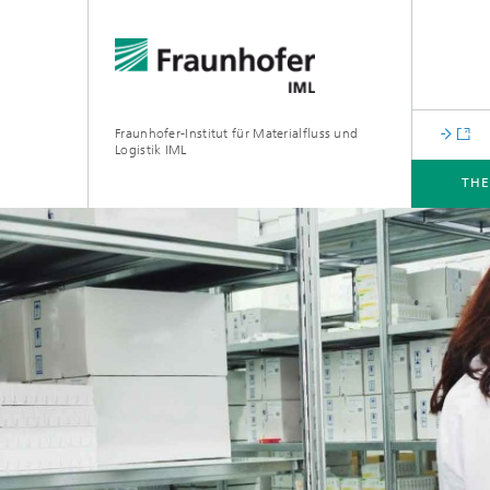
Fraunhofer-Institut für Materialfluss und
Logistik IML
TH
THEMEN
ABTEILUNGEN
INSTITUT
FÜR UNTERNEHMEN