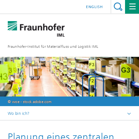
ENGLISH
Fraunhofer-Institut für Materialfluss und Logistik IML
© vvoe - stock.adobe.com
Wo bin ich?
Startseite
Planung eines zentralen
Abteilungen