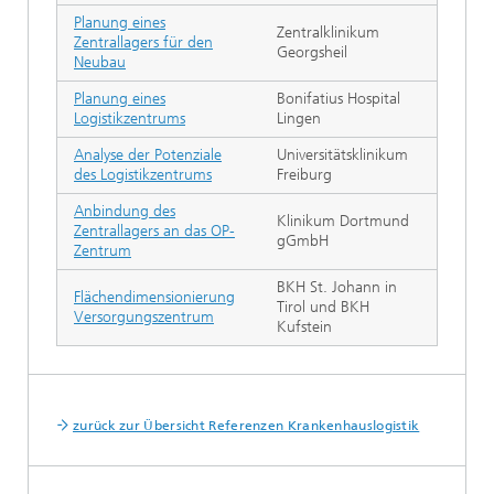
Planung eines
Zentralklinikum
Zentrallagers für den
Georgsheil
Neubau
Planung eines
Bonifatius Hospital
Logistikzentrums
Lingen
Analyse der Potenziale
Universitätsklinikum
des Logistikzentrums
Freiburg
Anbindung des
Klinikum Dortmund
Zentrallagers an das OP-
gGmbH
Zentrum
BKH St. Johann in
Flächendimensionierung
Tirol und BKH
Versorgungszentrum
Kufstein
zurück zur Übersicht Referenzen Krankenhauslogistik