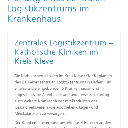
Logistik, Verkehr und Umwelt
Logistikzentrums im
Health Care Logistics
Krankenhaus
Referenzen
Referenzen Krankenhauslogistik
Zentrales Logistikzentrum –
Referenzen Logistikzentrum
Katholische Kliniken im
Kreis Kleve
Die Katholischen Kliniken im Kreis Kleve (KKiKK) planten
den Bau eines zentralen Logistikzentrums in Uedem, um
einerseits die eingebunden 5 Krankenhäuser und
angeschlossene Altenheime und andererseits zukünftig
auch weitere Krankenhäuser mit Produkten des
Gesundheitswesens wie Apotheken-, Lager- und
Medikalartikeln zu versorgen.
Der Krankenhausverbund besteht aus 5 Häusern an den