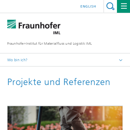
ENGLISH
Fraunhofer-Institut für Materialfluss und Logistik IML
Wo bin ich?
Startseite
Projekte und Referenzen
Abteilungen
Zentren und Initiativen
Center für Logistik und Mobilität
Mobilität