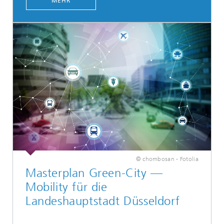
MEHR
© chombosan - Fotolia
Masterplan Green-City —
Mobility für die
Landeshauptstadt Düsseldorf