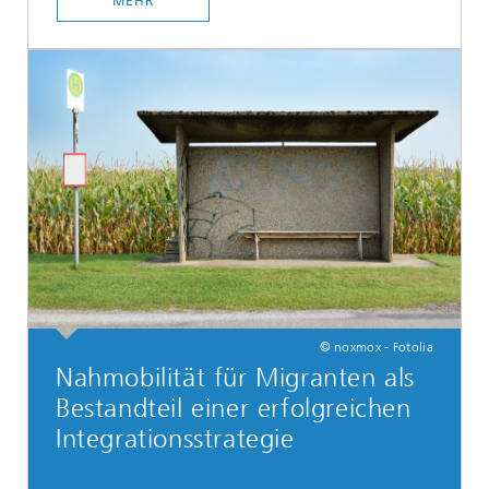
MEHR
© noxmox - Fotolia
Nahmobilität für Migranten als
Bestandteil einer erfolgreichen
Integrationsstrategie