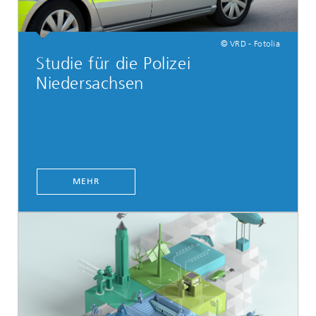
© VRD - Fotolia
Studie für die Polizei
Niedersachsen
MEHR