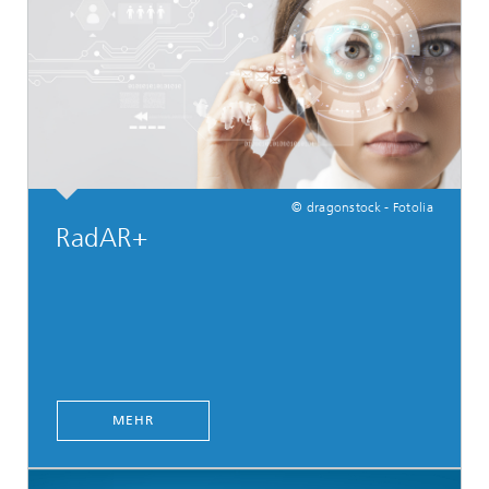
© dragonstock - Fotolia
RadAR+
MEHR