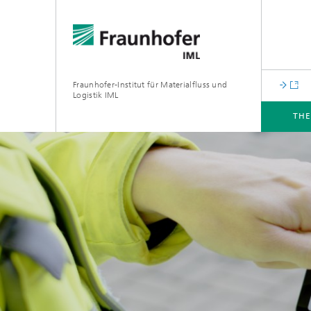
Fraunhofer-Institut für Materialfluss und
Logistik IML
TH
THEMEN
ABTEILUNGEN
INSTITUT
FÜR UNTERNEHMEN