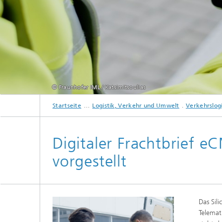
© Fraunhofer IML / Katsimitsoulias
Startseite
Logistik, Verkehr und Umwelt
Verkehrslogi
Digitaler Frachtbrief 
vorgestellt
Das Sil
Telemat