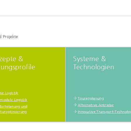
 Projekte
zepte &
Systeme &
tungsprofile
Technologien
ne Logistik
Tourenplanung
imodale Logistik
Alternative Antriebe
dortplanung und
kturoptimierung
Innovative Transport-Technolo