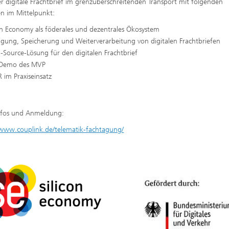
er digitale Frachtbrief im grenzüberschreitenden Transport mit folgenden
n im Mittelpunkt:
on Economy als föderales und dezentrales Ökosystem
ugung, Speicherung und Weiterverarbeitung von digitalen Frachtbriefen
Source-Lösung für den digitalen Frachtbrief
 Demo des MVP
im Praxiseinsatz
nfos und Anmeldung:
/www.couplink.de/telematik-fachtagung/