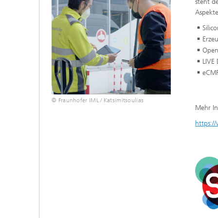
steht d
Aspekte
Silic
Erze
Open-
LIVE
eCMR 
© Fraunhofer IML / Katsimitsoulias
Mehr I
https:/