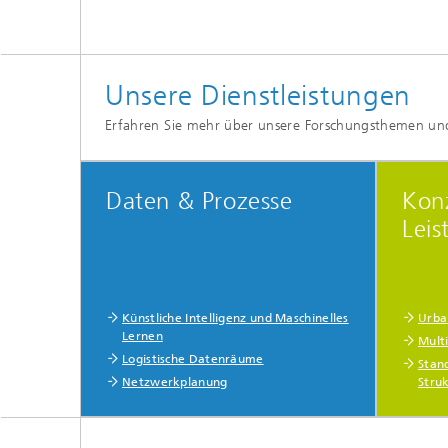
Unsere Dienstleistungen
Erfahren Sie mehr über unsere Forschungsthemen und
Daten & Prozesse
Kon
Leis
Künstliche Intelligenz und Maschinelles
Urba
Lernen
Mult
Logistische Datenräume
Stan
Netzwerkplanung
Stru