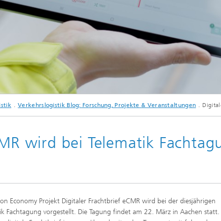
© Fraunhofer IML / Katsimitsoulias
stik
Verkehrslogistik Blog: Forschung, Projekte & Veranstaltungen
Digita
eCMR wird bei Telematik Fachtag
icon Economy Projekt Digitaler Frachtbrief eCMR wird bei der diesjährigen
ik Fachtagung vorgestellt. Die Tagung findet am 22. März in Aachen statt.