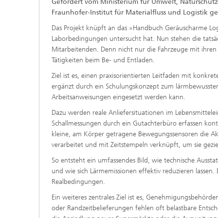
Gefördert vom Ministerium für Umwelt, Naturschut
Fraunhofer-Institut für Materialfluss und Logistik gel
Das Projekt knüpft an das »Handbuch Geräuscharme Logis
Laborbedingungen untersucht hat. Nun stehen die tatsäch
Mitarbeitenden. Denn nicht nur die Fahrzeuge mit ihren
Tätigkeiten beim Be- und Entladen.
Ziel ist es, einen praxisorientierten Leitfaden mit k
ergänzt durch ein Schulungskonzept zum lärmbewussten Ve
Arbeitsanweisungen eingesetzt werden kann.
Dazu werden reale Anliefersituationen im Lebensmittelein
Schallmessungen durch ein Gutachterbüro erfassen konti
kleine, am Körper getragene Bewegungssensoren die Ak
verarbeitet und mit Zeitstempeln verknüpft, um sie gezi
So entsteht ein umfassendes Bild, wie technische Ausst
und wie sich Lärmemissionen effektiv reduzieren lassen. D
Realbedingungen.
Ein weiteres zentrales Ziel ist es, Genehmigungsbehörd
oder Randzeitbelieferungen fehlen oft belastbare Entsch