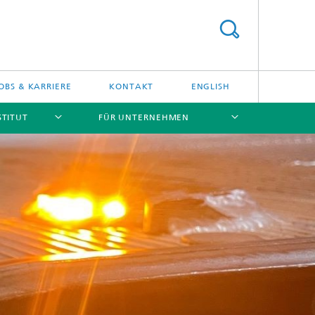
OBS & KARRIERE
KONTAKT
ENGLISH
STITUT
FÜR UNTERNEHMEN
[X]
[X]
[X]
[X]