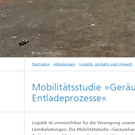
© Fraunhofer IML
Startseite
Abteilungen
Logistik, Verkehr und Umwelt
Mobilitätsstudie »Gerä
Entladeprozesse«
Logistik ist unverzichtbar für die Versorgung unser
Lärmbelastungen. Die Mobilitätsstudie
»
Geräuschar