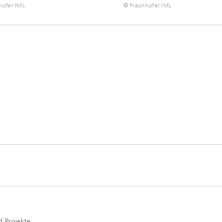
hofer IML
© Fraunhofer IML
 Projekte