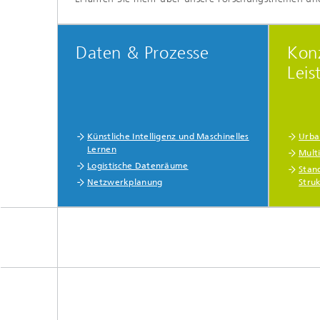
Daten & Prozesse
Kon
Leis
Künstliche Intelligenz und Maschinelles
Urba
Lernen
Mult
Logistische Datenräume
Stan
Netzwerkplanung
Stru