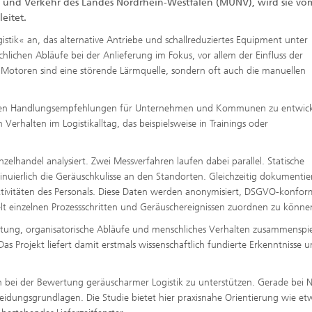
z und Verkehr des Landes Nordrhein-Westfalen (MUNV), wird sie vo
eitet.
tik« an, das alternative Antriebe und schallreduziertes Equipment unter
lichen Abläufe bei der Anlieferung im Fokus, vor allem der Einfluss der
 Motoren sind eine störende Lärmquelle, sondern oft auch die manuellen
onkreten Handlungsempfehlungen für Unternehmen und Kommunen zu entwick
rhalten im Logistikalltag, das beispielsweise in Trainings oder
zelhandel analysiert. Zwei Messverfahren laufen dabei parallel. Statische
nuierlich die Geräuschkulisse an den Standorten. Gleichzeitig dokumentie
tivitäten des Personals. Diese Daten werden anonymisiert, DSGVO-konfor
elt einzelnen Prozessschritten und Geräuschereignissen zuordnen zu könne
attung, organisatorische Abläufe und menschliches Verhalten zusammenspi
as Projekt liefert damit erstmals wissenschaftlich fundierte Erkenntnisse u
en bei der Bewertung geräuscharmer Logistik zu unterstützen. Gerade bei 
eidungsgrundlagen. Die Studie bietet hier praxisnahe Orientierung wie et