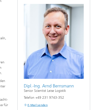
m
eln,
ren
m
n.
elen
Dipl.-Ing. Arnd Bernsmann
nter
Senior Scientist Leise Logistik
Telefon +49 231 9743-352
Nacht-
wa für
E-Mail senden