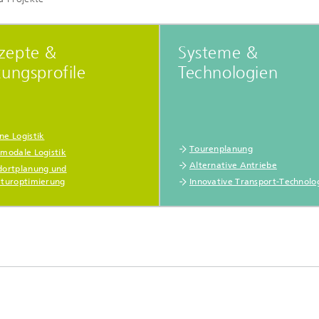
zepte &
Systeme &
tungsprofile
Technologien
ne Logistik
Tourenplanung
imodale Logistik
Alternative Antriebe
dortplanung und
kturoptimierung
Innovative Transport-Technolo