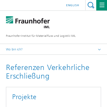
ENGLISH
Fraunhofer-Institut für Materialfluss und Logistik IML
Wo bin ich?
Startseite
Referenzen Verkehrliche
Abteilungen
Logistik, Verkehr und Umwelt
Erschließung
Health Care Logistics
Referenzen
Projekte
Referenzen Krankenhauslogistik