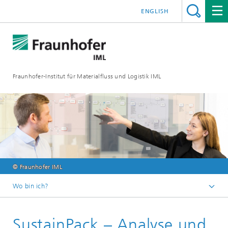
ENGLISH
Fraunhofer-Institut für Materialfluss und Logistik IML
© Fraunhofer IML
Wo bin ich?
Startseite
SustainPack – Analyse und
Abteilungen