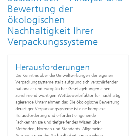
Materialflusssysteme
Bewertung der
Verpackungs- und Handelslogistik und AutoID-
ökologischen
Technologien
Nachhaltigkeit Ihrer
Zukunftsweisende Lösungen für Verpackungs- und
Handelslogistik
Verpackungssysteme
Herausforderungen
Die Kenntnis über die Umweltwirkungen der eigenen
Verpackungssysteme stellt aufgrund sich verschärfender
nationaler und europäischer Gesetzgebungen einen
zunehmend wichtigen Wettbewerbsfaktor für nachhaltig
agierende Unternehmen dar. Die ökologische Bewertung
derartiger Verpackungssysteme ist eine komplexe
Herausforderung und erfordert eingehende
Fachkenntnisse und tiefgreifendes Wissen über
Methoden, Normen und Standards. Allgemeine
Aussagen über die Nachhaltigkeit von einzelnen