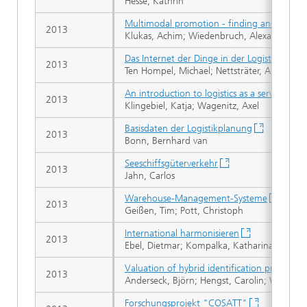
Hesse, Kathrin
Multimodal promotion - finding and benchma
2013
Klukas, Achim; Wiedenbruch, Alexander
Das Internet der Dinge in der Logistik: Intel
2013
Ten Hompel, Michael; Nettsträter, Andreas
An introduction to logistics as a service
2013
Klingebiel, Katja; Wagenitz, Axel
Basisdaten der Logistikplanung
2013
Bonn, Bernhard van
Seeschiffsgüterverkehr
2013
Jahn, Carlos
Warehouse-Management-Systeme
2013
Geißen, Tim; Pott, Christoph
International harmonisieren
2013
Ebel, Dietmar; Kompalka, Katharina
Valuation of hybrid identification processes 
2013
Anderseck, Björn; Hengst, Carolin; Wilken,
Forschungsprojekt "COSATT"