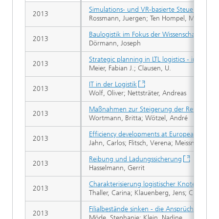
Simulations- und VR-basierte Steuerungsverif
2013
Rossmann, Juergen; Ten Hompel, Michael; Ei
Baulogistik im Fokus der Wissenschaft - Tools
2013
Dörmann, Joseph
Strategic planning in LTL logistics - increasin
2013
Meier, Fabian J.; Clausen, U.
IT in der Logistik
2013
Wolf, Oliver; Nettsträter, Andreas
Maßnahmen zur Steigerung der Ressourceneff
2013
Wortmann, Britta; Wötzel, André
Efficiency developments at European North 
2013
Jahn, Carlos; Flitsch, Verena; Meissner, Kath
Reibung und Ladungssicherung
2013
Hasselmann, Gerrit
Charakterisierung logistischer Knoten mittel
2013
Thaller, Carina; Klauenberg, Jens; Clausen,
Filialbestände sinken - die Ansprüche steige
2013
Möde, Stephanie; Klein, Nadine