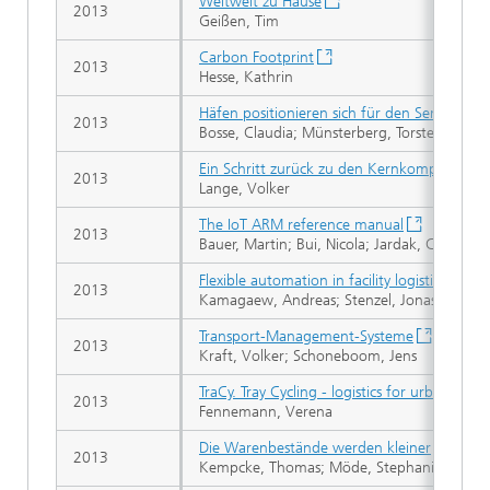
Weltweit zu Hause
2013
Geißen, Tim
Carbon Footprint
2013
Hesse, Kathrin
Häfen positionieren sich für den Service
2013
Bosse, Claudia; Münsterberg, Torsten; Rauer
Ein Schritt zurück zu den Kernkompetenzen
2013
Lange, Volker
The IoT ARM reference manual
2013
Bauer, Martin; Bui, Nicola; Jardak, Christine
Flexible automation in facility logistics
2013
Kamagaew, Andreas; Stenzel, Jonas; Ten Ho
Transport-Management-Systeme
2013
Kraft, Volker; Schoneboom, Jens
TraCy. Tray Cycling - logistics for urban mini
2013
Fennemann, Verena
Die Warenbestände werden kleiner
2013
Kempcke, Thomas; Möde, Stephanie