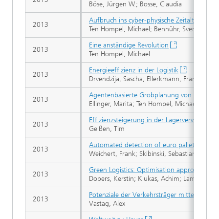
Böse, Jürgen W.; Bosse, Claudia
Aufbruch ins cyber-physische Zeitalter. Inter
2013
Ten Hompel, Michael; Bennühr, Sven
Eine anständige Revolution
2013
Ten Hompel, Michael
Energieeffizienz in der Logistik
2013
Drvendzija, Sascha; Ellerkmann, Frank; Hesse
Agentenbasierte Grobplanung von Kommiss
2013
Ellinger, Marita; Ten Hompel, Michael
Effizienzsteigerung in der Lagerverwaltung
2013
Geißen, Tim
Automated detection of euro pallet loads 
2013
Weichert, Frank; Skibinski, Sebastian; Sten
Green Logistics: Optimisation approaches for 
2013
Dobers, Kerstin; Klukas, Achim; Lammers, 
Potenziale der Verkehrsträger mittels neuer
2013
Vastag, Alex