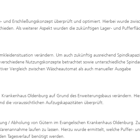
 und Erschließungskonzept überprüft und optimiert. Hierbei wurde zwis
chieden. Als weiterer Aspekt wurden die zukünftigen Lager- und Pufferflä
umkleidensituation verändern. Um auch zukünftig ausreichend Spindkapazi
verschiedene Nutzungskonzepte betrachtet sowie unterschiedliche Spinda
tativer Vergleich zwischen Wäscheautomat als auch manueller Ausgabe
hen Krankenhaus Oldenburg auf Grund des Erweiterungsbaus verändern. Hie
d die voraussichtlichen Aufzugskapazitäten überprüft.
erung / Abholung von Gütern im Evangelischen Krankenhaus Oldenburg. Zu
 Warenannahme laufen zu lassen. Hierzu wurde ermittelt, welche Puffer- u
en Tagesverlauf benötigt werden.