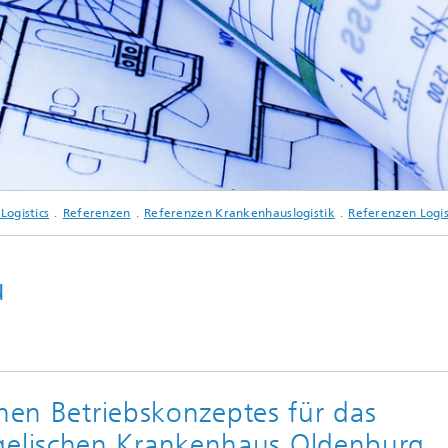
© Aycatcher - stock.adobe.com
Logistics
Referenzen
Referenzen Krankenhauslogistik
Referenzen Logis
u
chen Betriebskonzeptes für das
elischen Krankenhaus Oldenburg