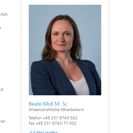
rlich
e
u
us
Beate Moll M. Sc.
Wissenschaftliche Mitarbeiterin
Telefon +49 231 9743-502
her
Fax +49 231 9743-77-502
E-Mail senden