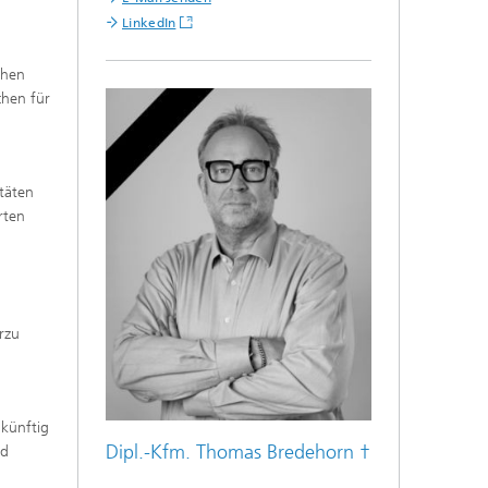
LinkedIn
chen
chen für
täten
rten
rzu
künftig
Dipl.-Kfm. Thomas Bredehorn †
nd