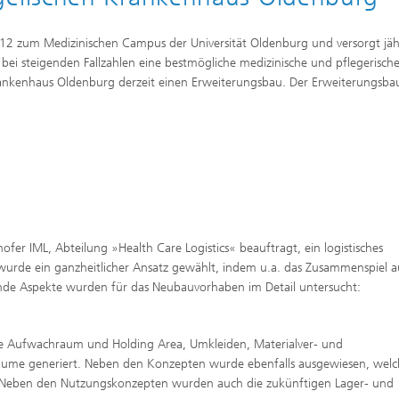
12 zum Medizinischen Campus der Universität Oldenburg und versorgt jäh
bei steigenden Fallzahlen eine bestmögliche medizinische und pflegerisch
rankenhaus Oldenburg derzeit einen Erweiterungsbau. Der Erweiterungsba
er IML, Abteilung »Health Care Logistics« beauftragt, ein logistisches
wurde ein ganzheitlicher Ansatz gewählt, indem u.a. das Zusammenspiel a
ende Aspekte wurden für das Neubauvorhaben im Detail untersucht:
e Aufwachraum und Holding Area, Umkleiden, Materialver- und
träume generiert. Neben den Konzepten wurde ebenfalls ausgewiesen, welc
d. Neben den Nutzungskonzepten wurden auch die zukünftigen Lager- und