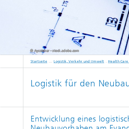
© Aycatcher - stock.adobe.com
Startseite
Logistik, Verkehr und Umwelt
Health Care 
Logistik für den Neuba
Entwicklung eines logistis
Neubauvorhaben am Evang