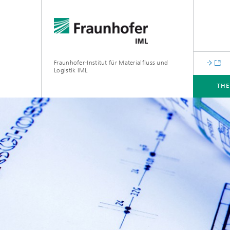
Fraunhofer-Institut für Materialfluss und
Logistik IML
TH
THEMEN
ABTEILUNGEN
INSTITUT
FÜR UNTERNEHMEN