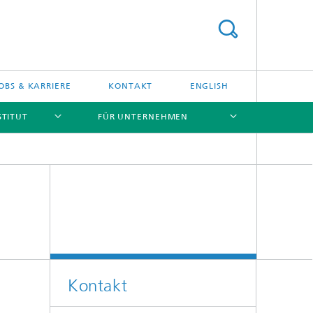
OBS & KARRIERE
KONTAKT
ENGLISH
STITUT
FÜR UNTERNEHMEN
[X]
[X]
[X]
[X]
Kontakt