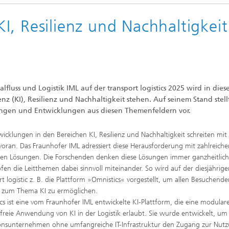
, Resilienz und Nachhaltigkeit
alfluss und Logistik IML auf der transport logistics 2025 wird in die
nz (KI), Resilienz und Nachhaltigkeit stehen. Auf seinem Stand stell
ösungen und Entwicklungen aus diesen Themenfeldern vor.
wicklungen in den Bereichen KI, Resilienz und Nachhaltigkeit schreiten m
oran. Das Fraunhofer IML adressiert diese Herausforderung mit zahlreich
en Lösungen. Die Forschenden denken diese Lösungen immer ganzheitlic
fen die Leitthemen dabei sinnvoll miteinander. So wird auf der diesjährig
rt logistic z. B. die Plattform »Omnistics« vorgestellt, um allen Besuchend
 zum Thema KI zu ermöglichen.
cs ist eine vom Fraunhofer IML entwickelte KI-Plattform, die eine modular
efreie Anwendung von KI in der Logistik erlaubt. Sie wurde entwickelt, um
onsunternehmen ohne umfangreiche IT-Infrastruktur den Zugang zur Nut