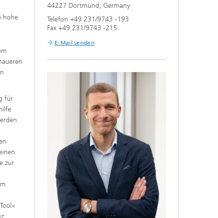
44227 Dortmund, Germany
ne hohe
Telefon +49 231/9743 -193
Fax +49 231/9743 -215
E-Mail senden
 um
enaueren
en
g für
ilfe
werden
en
 einen
e zur
im
 Tool«
nz