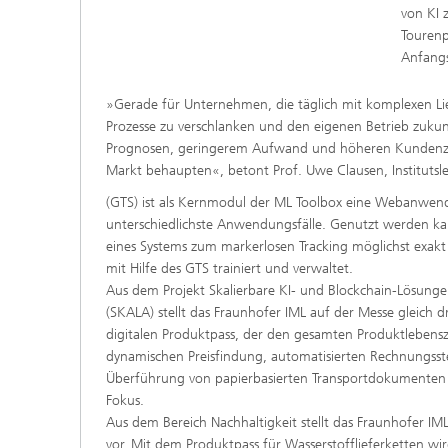
von KI 
Tourenp
Anfangs
»Gerade für Unternehmen, die täglich mit komplexen Li
Prozesse zu verschlanken und den eigenen Betrieb zukunft
Prognosen, geringerem Aufwand und höheren Kundenzufr
Markt behaupten«, betont Prof. Uwe Clausen, Institutsl
(GTS) ist als Kernmodul der ML Toolbox eine Webanwend
unterschiedlichste Anwendungsfälle. Genutzt werden ka
eines Systems zum markerlosen Tracking möglichst exak
mit Hilfe des GTS trainiert und verwaltet.
Aus dem Projekt Skalierbare KI- und Blockchain-Lösun
(SKALA) stellt das Fraunhofer IML auf der Messe gleich 
digitalen Produktpass, der den gesamten Produktlebenszy
dynamischen Preisfindung, automatisierten Rechnungsste
Überführung von papierbasierten Transportdokumenten u
Fokus.
Aus dem Bereich Nachhaltigkeit stellt das Fraunhofer IM
vor. Mit dem Produktpass für Wasserstofflieferketten w