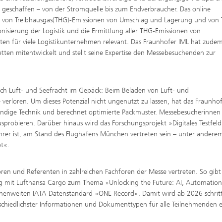
geschaffen – von der Stromquelle bis zum Endverbraucher. Das online
g von Treibhausgas(THG)-Emissionen von Umschlag und Lagerung und von
nisierung der Logistik und die Ermittlung aller THG-Emissionen von
ten für viele Logistikunternehmen relevant. Das Fraunhofer IML hat zudem
ten mitentwickelt und stellt seine Expertise den Messebesuchenden zur
ch Luft- und Seefracht im Gepäck: Beim Beladen von Luft- und
verloren. Um dieses Potenzial nicht ungenutzt zu lassen, hat das Fraunho
wändige Technik und berechnet optimierte Packmuster. Messebesucherinnen
probieren. Darüber hinaus wird das Forschungsprojekt »Digitales Testfeld
rer ist, am Stand des Flughafens München vertreten sein – unter andere
t«.
en und Referenten in zahlreichen Fachforen der Messe vertreten. So gibt
g mit Lufthansa Cargo zum Thema »Unlocking the Future: AI, Automatio
anchenweiten IATA-Datenstandard »ONE Record«. Damit wird ab 2026 schrit
terschiedlichster Informationen und Dokumenttypen für alle Teilnehmenden 