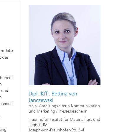
sem Jahr
t das
it hohem
en
h und
Dipl.-Kffr. Bettina von
en
Janczewski
en einen
stellv. Abteilungsleiterin Kommunikation
und Marketing / Pressesprecherin
e,
Fraunhofer-Institut für Materialfluss und
Logistik IML
zung
Joseph-von-Fraunhofer-Str. 2-4