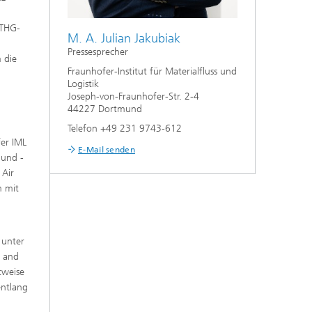
 THG-
M. A. Julian Jakubiak
Pressesprecher
 die
Fraunhofer-Institut für Materialfluss und
Logistik
Joseph-von-Fraunhofer-Str. 2-4
44227 Dortmund
Telefon +49 231 9743-612
fer IML
E-Mail senden
 und -
 Air
m mit
 unter
n and
tweise
entlang