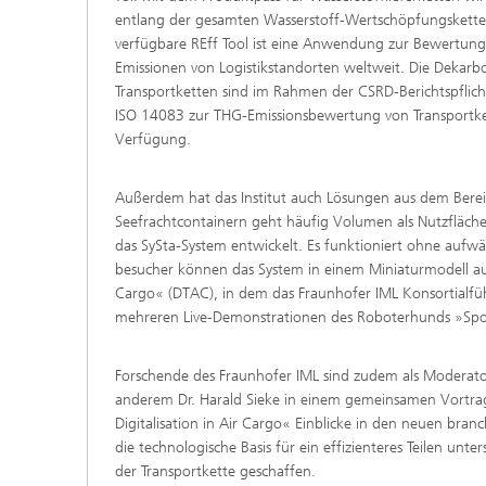
entlang der gesamten Wasserstoff-Wertschöpfungskette 
verfügbare REff Tool ist eine Anwendung zur Bewertun
Emissionen von Logistikstandorten weltweit. Die Dekarbo
Transportketten sind im Rahmen der CSRD-Berichtspflich
ISO 14083 zur THG-Emissionsbewertung von Transportket
Verfügung.
Außerdem hat das Institut auch Lösungen aus dem Berei
Seefrachtcontainern geht häufig Volumen als Nutzfläche 
das SySta-System entwickelt. Es funktioniert ohne auf
besucher können das System in einem Miniaturmodell aus
Cargo« (DTAC), in dem das Fraunhofer IML Konsortialfüh
mehreren Live-Demonstrationen des Roboterhunds »Spo
Forschende des Fraunhofer IML sind zudem als Moderator
anderem Dr. Harald Sieke in einem gemeinsamen Vortra
Digitalisation in Air Cargo« Einblicke in den neuen br
die technologische Basis für ein effizienteres Teilen un
der Transportkette geschaffen.