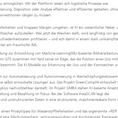
zu ermöglichen. Mit der Plattform lassen sich logistische Prozesse wie
lanung, Disposition oder Analyse effektiver und effizienter gestalten, oh
investitionen tätigen zu müssen.
eferketten und knappen Margen umgehen, ist KI ein wesentlicher Hebel,
ssicher aufzustellen. Wer jetzt die Weichen stellt, wird langfristig von g
iedenheitsraten profitieren – und sich damit in einem stark umkämpft
eiter am Fraunhofer IML.
ung zur Entwicklung von Machine-Learning(ML)-basierter Bildverarbeitun
nn GTS zusammen mit Yard Lense on Edge, das die Position eines Lkw mith
t bestimmt. Die KI-Modelle zur Erkennung der Lkw und der Kennzeichen 
gen zur Automatisierung und Autonomisierung in Wertschöpfungsnetzwerk
drei selbst entwickelte Lösungen aus: Das Projekt GreenComplAI entwickelt
klus nachvollziehbar darstellt. Im Projekt SiMBA stehen KI-basierte Ansätz
llung und Bezahlung im Fokus. Bei der Software InstaSCAN liegt die
nd unstrukturierten Daten in eine strukturierte, maschinenlesbare Form 
L einen Produktpass für Wasserstofflieferketten und das sogenannte »REff
ird eine fälschungssichere, vertrauenswürdige und durchgängige Transpare