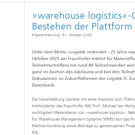
»warehouse logistics«-
Bestehen der Plattform
Pressemitteilung /
31. Oktober 2025
Unter dem Motto »Logistik verbindet – 25 Jahre wa
Oktober 2025 am Fraunhofer-Institut für Materialf
Teilnehmertreffens mit rund 80 Teilnehmenden sein 
ganz im Zeichen des Jubiläums und bot den Teilne
Diskussionen zu Zukunftsthemen der Logistik-IT. Z
Datenbank.
Die Veranstaltung startete mit einer Keynote zum Thema
Institutsleiter des Fraunhofer IML Prof. Michael ten Ho
wichtigsten Meilensteine von »warehouse logistics«. N
für Warehouse-Management-Systeme (WMS) bot das Prog
Marktentwicklung sowie Beiträge zu gemeinsamen Projek
IML.