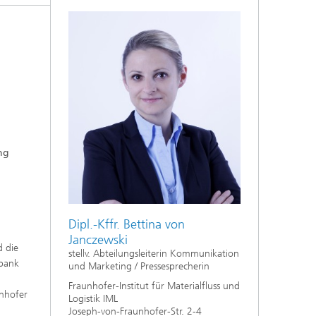
ng
Dipl.-Kffr. Bettina von
Janczewski
d die
stellv. Abteilungsleiterin Kommunikation
nbank
und Marketing / Pressesprecherin
Fraunhofer-Institut für Materialfluss und
unhofer
Logistik IML
Joseph-von-Fraunhofer-Str. 2-4