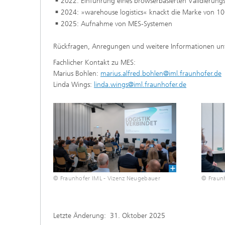
2022: Einführung eines browserbasierten Validierun
2024: »warehouse logistics« knackt die Marke von 10
2025: Aufnahme von MES-Systemen
Rückfragen, Anregungen und weitere Informationen un
Fachlicher Kontakt zu MES:
Marius Bohlen:
marius.alfred.bohlen@iml.fraunhofer.de
Linda Wings:
linda.wings@iml.fraunhofer.de
© Fraunhofer IML - Vizenz Neugebauer
© Fraun
Letzte Änderung:
31. Oktober 2025