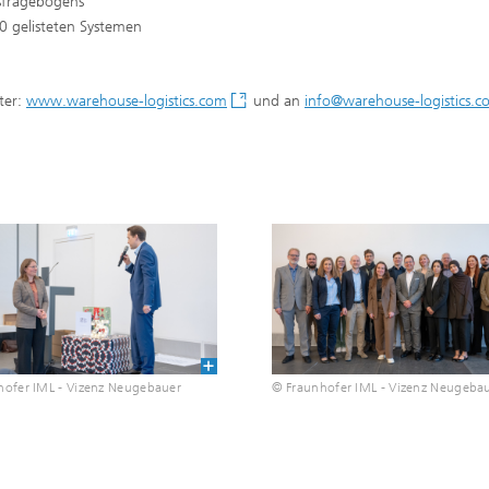
gsfragebogens
0 gelisteten Systemen
ter:
www.warehouse-logistics.com
und an
info@warehouse-logistics.c
hofer IML - Vizenz Neugebauer
© Fraunhofer IML - Vizenz Neugeba