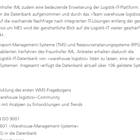
hofer IML zudem eine bedeutende Erweiterung der Logistik-IT-Plattform:
 in die Datenbank aufgenommen und durch das »Team warehouse logistic
 auf die wachsende Nachfrage nach integrierten IT-Lösungen entlang der g
os um MES wird der ganzheitliche Blick auf die Logistik-IT weiter geschär
kt.
nsport-Management-Systeme (TMS) und Ressourcenplanungssysteme (RPS) 
ablierten Verfahren des Fraunhofer IML. Anbieter erhalten dadurch die
gistik-IT-Datenbank von »warehouse logistics« listen zu lassen, eine der w
-Systemen. Insgesamt verfügt die Datenbank aktuell über 106 gelistete Sy
wicklung des ersten WMS-Fragebogens
»warehouse logistics«-Community
 mit Analysen zu Entwicklungen und Trends
EN ISO 9001
ie 3601 »Warehouse-Management-Systeme«
S) in die Datenbank