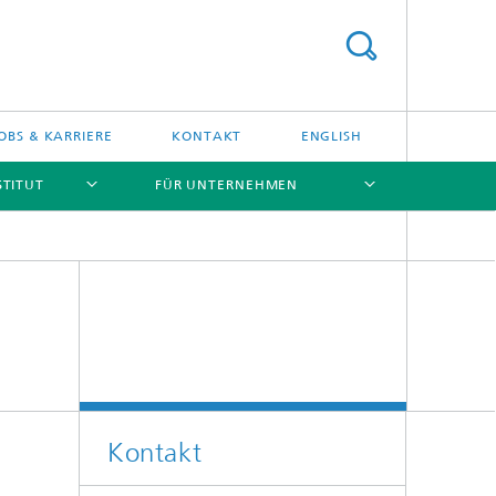
OBS & KARRIERE
KONTAKT
ENGLISH
STITUT
FÜR UNTERNEHMEN
[X]
[X]
[X]
[X]
Kontakt