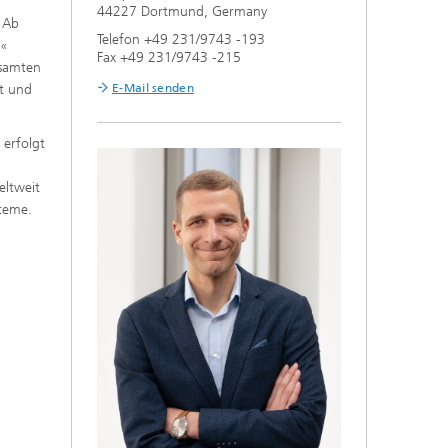
44227 Dortmund, Germany
 Ab
Telefon +49 231/9743 -193
s«
Fax +49 231/9743 -215
esamten
E-Mail senden
ft und
erfolgt
eltweit
steme.