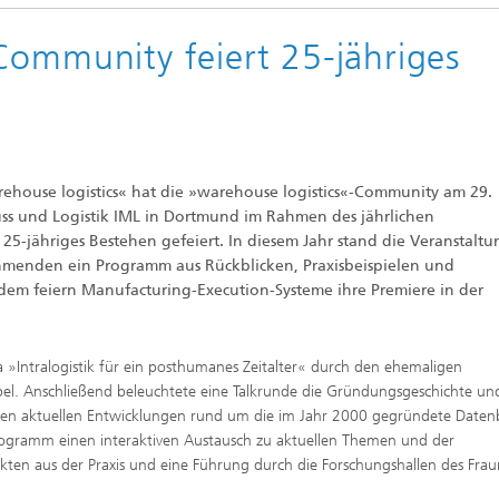
Community feiert 25-jähriges
rehouse logistics« hat die »warehouse logistics«-Community am 29.
luss und Logistik IML in Dortmund im Rahmen des jährlichen
25-jähriges Bestehen gefeiert. In diesem Jahr stand die Veranstaltu
hmenden ein Programm aus Rückblicken, Praxisbeispielen und
udem feiern Manufacturing-Execution-Systeme ihre Premiere in der
 »Intralogistik für ein posthumanes Zeitalter« durch den ehemaligen
mpel. Anschließend beleuchtete eine Talkrunde die Gründungsgeschichte un
eben aktuellen Entwicklungen rund um die im Jahr 2000 gegründete Date
ramm einen interaktiven Austausch zu aktuellen Themen und der
ten aus der Praxis und eine Führung durch die Forschungshallen des Fra