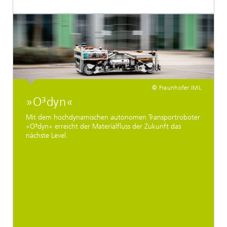
© Fraunhofer IML
»O³dyn«
Mit dem hochdynamischen autonomen Transportroboter
»O³dyn« erreicht der Materialfluss der Zukunft das
nächste Level.