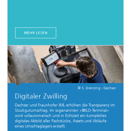
MEHR LESEN
© S. Grenzing - Dachser
Digitaler Zwilling
Dachser und Fraunhofer IML erhöhen die Transparenz im
Stückgutumschlag. Im sogenannten »@ILO-Terminal«
wird vollautomatisch und in Echtzeit ein komplettes
digitales Abbild aller Packstücke, Assets und Abläufe
eines Umschlaglagers erstellt.