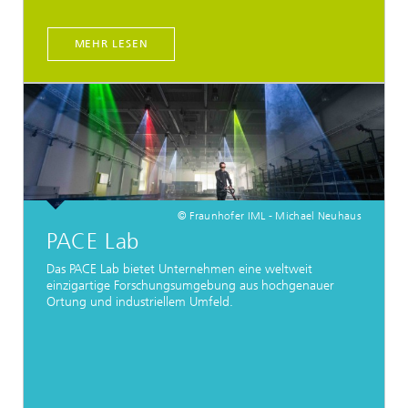
MEHR LESEN
© Fraunhofer IML - Michael Neuhaus
PACE Lab
Das PACE Lab bietet Unternehmen eine weltweit
einzigartige Forschungsumgebung aus hochgenauer
Ortung und industriellem Umfeld.