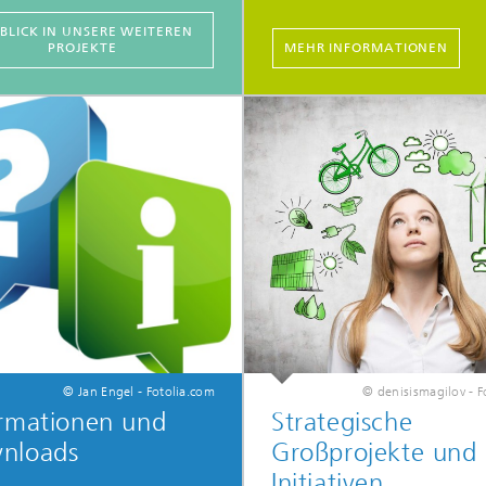
 BLICK IN UNSERE WEITEREN
PROJEKTE
MEHR INFORMATIONEN
© Jan Engel - Fotolia.com
© denisismagilov - F
ormationen und
Strategische
nloads
Großprojekte und
Initiativen