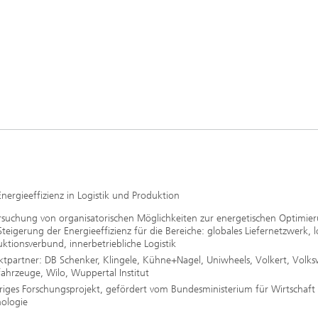
Energieeffizienz in Logistik und Produktion
rsuchung von organisatorischen Möglichkeiten zur energetischen Optimie
teigerung der Energieeffizienz für die Bereiche: globales Liefernetzwerk, l
ktionsverbund, innerbetriebliche Logistik
ktpartner: DB Schenker, Klingele, Kühne+Nagel, Uniwheels, Volkert, Volk
ahrzeuge, Wilo, Wuppertal Institut
riges Forschungsprojekt, gefördert vom Bundesministerium für Wirtschaft
nologie