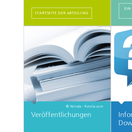
EIN
STARTSEITE DER ABTEILUNG
© felinda - Fotolia.com
Veröffentlichungen
Inf
Dow