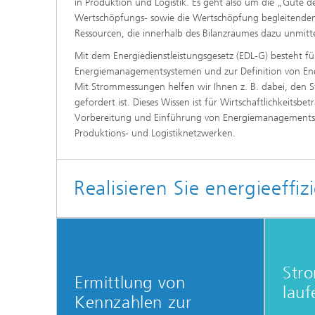
in Produktion und Logistik. Es geht also um die „Güte de
Wertschöpfungs- sowie die Wertschöpfung begleitenden 
Ressourcen, die innerhalb des Bilanzraumes dazu unmitt
Mit dem Energiedienstleistungsgesetz (EDL-G) besteht fü
Energiemanagementsystemen und zur Definition von Energ
Mit Strommessungen helfen wir Ihnen z. B. dabei, den S
gefordert ist. Dieses Wissen ist für Wirtschaftlichkeits
Vorbereitung und Einführung von Energiemanagementsys
Produktions- und Logistiknetzwerken.
Realisieren Sie energieeffi
Str
Ermittlung von
lauf
Kennzahlen zur