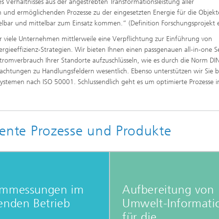
s Verhältnisses aus der angestrebten Transformationsleistung aller
und ermöglichenden Prozesse zu der eingesetzten Energie für die Objek
elbar und mittelbar zum Einsatz kommen.“ (Definition Forschungsprojekt 
r viele Unternehmen mittlerweile eine Verpflichtung zur Einführung von
ieeffizienz-Strategien. Wir bieten Ihnen einen passgenauen all-in-one Se
tromverbrauch Ihrer Standorte aufzuschlüsseln, wie es durch die Norm D
betrachtungen zu Handlungsfeldern wesentlich. Ebenso unterstützen wir Sie b
temen nach ISO 50001. Schlussendlich geht es um optimierte Prozesse i
ziente Prozesse und Produkte
ommessungen im
Aufbereitung von
enden Betrieb
Umwelt-Informati
für die