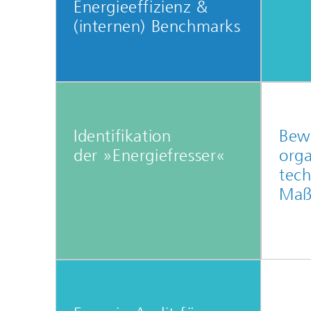
Energieeffizienz &
(internen) Benchmarks
Identifikation
Bew
der »Energiefresser«
orga
tech
Maß