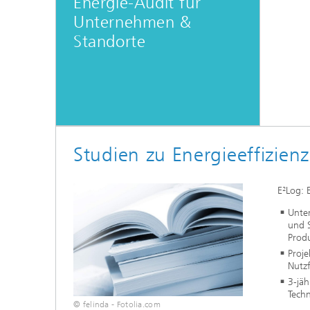
Energie-Audit für
Unternehmen &
Standorte
Studien zu Energieeffizienz
E²Log: 
Unte
und S
Produ
Proje
Nutzf
3-jäh
Tech
© felinda - Fotolia.com