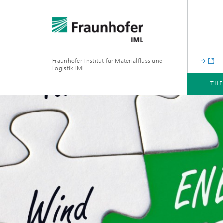
Fraunhofer-Institut für Materialfluss und
Logistik IML
TH
THEMEN
ABTEILUNGEN
INSTITUT
FÜR UNTERNEHMEN