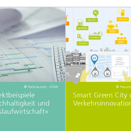
© Fotolia.com - CHW
© Fraunh
ektbeispiele
Smart Green City
hhaltigkeit und
Verkehrsinnovatio
slaufwirtschaft«