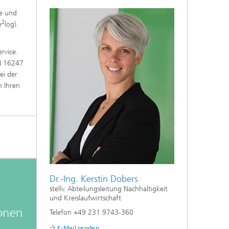
te und
2
e
log).
rvice.
IN 16247
ei der
n Ihren
Dr.-Ing. Kerstin Dobers
stellv. Abteilungsleitung Nachhaltigkeit
und Kreislaufwirtschaft
onen
Telefon +49 231 9743-360
E-Mail senden