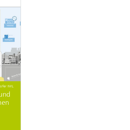
ofer IML
 und
nen