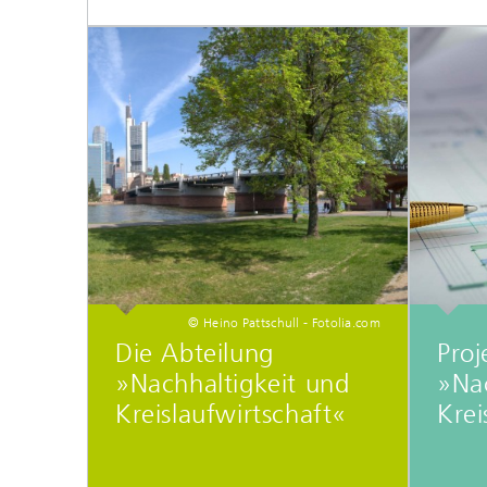
© Heino Pattschull - Fotolia.com
Die Abteilung
Proj
»Nachhaltigkeit und
»Nac
Kreislaufwirtschaft«
Krei