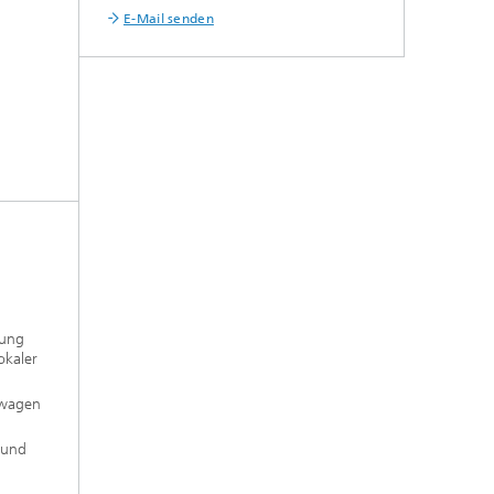
E-Mail senden
rung
okaler
swagen
 und