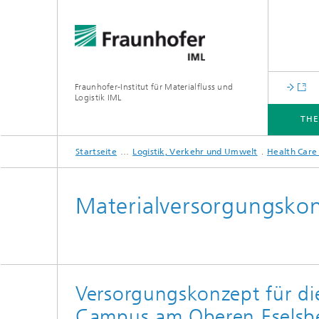
Fraunhofer-Institut für Materialfluss und
Logistik IML
TH
Startseite
Logistik, Verkehr und Umwelt
Health Care 
THEMEN
ABTEILUNGEN
INSTITUT
FÜR UNTERNEHMEN
Materialversorgungskon
Versorgungskonzept für die
Campus am Oberen Eselsb