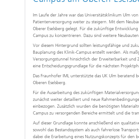
Im Laufe der Jahre war das Universitätsklinikum Ulm vo
Patientenversorgung weiter zu steigern. Mit dem Neuba
Oberer Eselsberg gelegt. Für die zukünftige Entwicklung 
Campus zu konzentrieren. Dazu sind weitere Neubauten
Vor diesem Hintergrund sollten leistungsfähige und zuku
Bauplanung des Klinik-Campus erstellt werden. Als maß
Versorgungstunnel hinsichtlich der Erweiterbarkeit und 
eine Entscheidungsgrundlage für die nächsten Projektph
Das Fraunhofer IML unterstützte das UK Ulm beratend b
Oberen Eselsberg.
Für die Ausarbeitung des zukünftigen Materialversorgu
zunächst weiter detailliert und neue Rahmenbedingung
einbezogen. Zusätzlich wurden die benötigten Materialtr
Campus zu versorgenden Bereiche ermittelt und die trans
Auf dieser Grundlage konnte anschließend ein qualitativ
sowohl das Bestandssystem als auch fahrerlose Transpo
dabei die Erarbeitung eines Nutzungskonzepts für den b