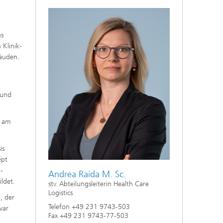
us
 Klinik-
äuden.
 und
s am
is
ept
-
Andrea Raida M. Sc.
ldet.
stv. Abteilungsleiterin Health Care
Logistics
, der
Telefon +49 231 9743-503
war
Fax +49 231 9743-77-503