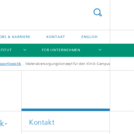
OBS & KARRIERE
KONTAKT
ENGLISH
STITUT
FÜR UNTERNEHMEN
portlogistik
Materialversorgungskonzept für den Klinik-Campus
[X]
[X]
[X]
[X]
Kontakt
k-