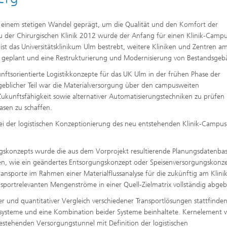
n einem stetigen Wandel geprägt, um die Qualität und den Komfort der
u der Chirurgischen Klinik 2012 wurde der Anfang für einen Klinik-Camp
ist das Universitätsklinikum Ulm bestrebt, weitere Kliniken und Zentren am
 geplant und eine Restrukturierung und Modernisierung von Bestandsgeb
nftsorientierte Logistikkonzepte für das UK Ulm in der frühen Phase der
geblicher Teil war die Materialversorgung über den campusweiten
Zukunftsfähigkeit sowie alternativer Automatisierungstechniken zu prüfen
asen zu schaffen.
ei der logistischen Konzeptionierung des neu entstehenden Klinik-Campu
ngskonzepts wurde die aus dem Vorprojekt resultierende Planungsdatenbas
en, wie ein geändertes Entsorgungskonzept oder Speisenversorgungskonz
ansporte im Rahmen einer Materialflussanalyse für die zukünftig am Klinik
portrelevanten Mengenströme in einer Quell-Zielmatrix vollständig abgebi
er und quantitativer Vergleich verschiedener Transportlösungen stattfinden
rtsysteme und eine Kombination beider Systeme beinhaltete. Kernelement 
estehenden Versorgungstunnel mit Definition der logistischen