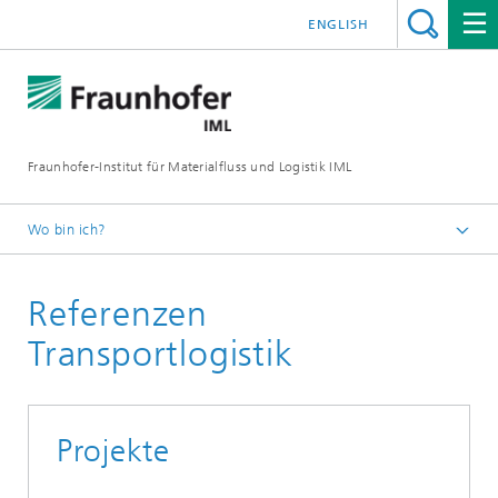
ENGLISH
Fraunhofer-Institut für Materialfluss und Logistik IML
Wo bin ich?
Startseite
Referenzen
Abteilungen
Logistik, Verkehr und Umwelt
Transportlogistik
Health Care Logistics
Referenzen
Projekte
Referenzen Krankenhauslogistik