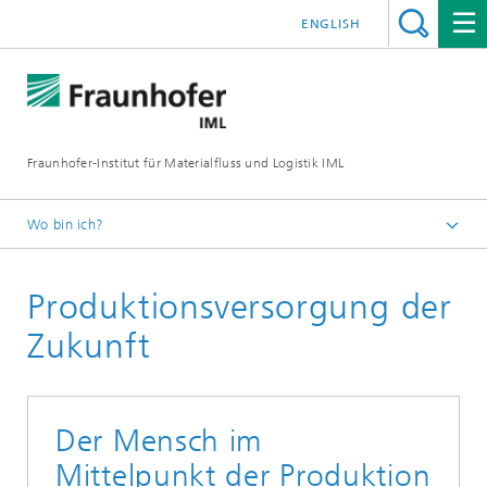
ENGLISH
Fraunhofer-Institut für Materialfluss und Logistik IML
Wo bin ich?
Startseite
Produktionsversorgung der
Abteilungen
Logistik, Verkehr und Umwelt
Zukunft
Health Care Logistics
Pharmalogistik
Der Mensch im
Mittelpunkt der Produktion