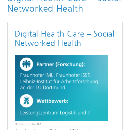
Logistik, Verkehr und Umwelt
Networked Health
Health Care Logistics
Forschung
Digital Health Care – Social
Networked Health
© Fraunhofer IML