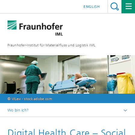
ENGLISH
Fraunhofer-Institut für Materialfluss und Logistik IML
© VILevi - stock.adobe.com
Wo bin ich?
Startseite
Digital Health Care – Social
Abteilungen