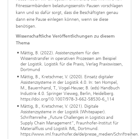
Fitnessarmbändern belastungssensitiv Pausen vorschlagen
kann und so dafür sorgt, dass die Beschäftigten genau
dann eine Pause einlegen können, wenn sie diese
benötigen.
Wissenschaftliche Veröffentlichungen zu diesem
Thema
Mättig, B. (2022). Assistenzsystem für den
Wissenstransfer in operativen Prozessen am Beispiel
der Logistik. Logistik für die Praxis, Verlag Praxiswissen,
Dortmund
Mättig, B., Kretschmer, V. (2020). Einsatz digitaler
Assistenzsysteme in der Logistik 4.0. In: ten Hompel,
M., Bauernhansl, T., Vogel-Heuser, B. (eds) Handbuch
Industrie 4.0. Springer Vieweg, Berlin, Heidelberg.
https://doi.org/10.1007/978-3-662-58530-6_114
Mättig, B., Kretschmer, V. (2021). Digitale
Assistenzsysteme in der Logistik (Whitepaper).
Schriftenreihe „Future Challenges in Logistics and
Supply Chain Management“, Fraunhofer-Institut für
Materialfluss und Logistik IML, Dortmund.
https://www.iml.fraunhofer.de/de/presse_medien/Schriftreihen