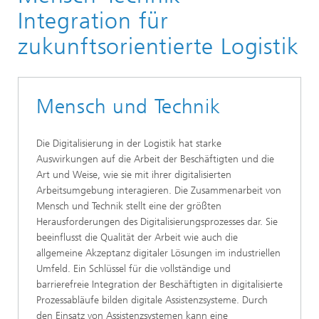
Materialflusssysteme
Integration für
Verpackungs- und Handelslogistik und AutoID-
zukunftsorientierte Logistik
Technologien
Innovative AutoID-Lösungen für die Logistik der
Zukunft
Mensch und Technik
Die Digitalisierung in der Logistik hat starke
Auswirkungen auf die Arbeit der Beschäftigten und die
Art und Weise, wie sie mit ihrer digitalisierten
Arbeitsumgebung interagieren. Die Zusammenarbeit von
Mensch und Technik stellt eine der größten
Herausforderungen des Digitalisierungsprozesses dar. Sie
beeinflusst die Qualität der Arbeit wie auch die
allgemeine Akzeptanz digitaler Lösungen im industriellen
Umfeld. Ein Schlüssel für die vollständige und
barrierefreie Integration der Beschäftigten in digitalisierte
Prozessabläufe bilden digitale Assistenzsysteme. Durch
den Einsatz von Assistenzsystemen kann eine