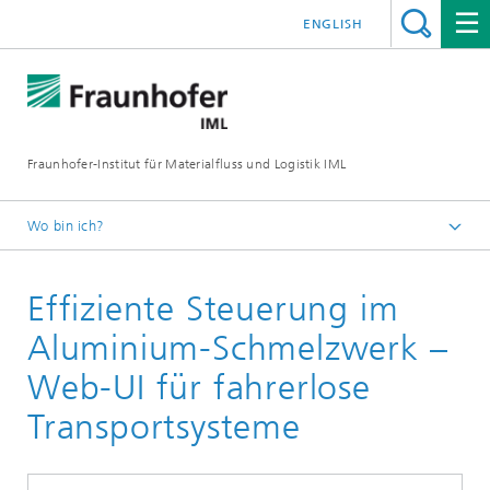
ENGLISH
Fraunhofer-Institut für Materialfluss und Logistik IML
Wo bin ich?
Startseite
Effiziente Steuerung im
Abteilungen
Materialflusssysteme
Aluminium-Schmelzwerk –
Software & Information Engineering
Web-UI für fahrerlose
Transportsysteme