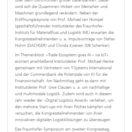
oder beim Durchforsten großer Datenbanken. Dabei
wird sich die (Zusammen-)Arbeit von Menschen und
Maschinen grundlegend verändern. Neben der
Eröffnungskeynote von Prof. Michael ten Hompel
(geschäftsführender Institutsleiter des Fraunhofer-
Instituts für Materialfluss und Logistik IML) erwarten die
Kongressteilnehmenden u. a. Impulsvorträge von Stefan
Hohm (DACHSER) und Christa Koenen (DB Schenker).
Im Themenblock »Trade Ecosystem goes AI – via IoT«
erörtert anschließend Institutsleiter Prof. Michael Henke
gemeinsam mit Vertretern von T-Systems International
und der Commerzbank die Potenziale von KI für die
Finanzwirtschaft. Am Nachmittag geht es dann mit
Institutsleiter Prof. Uwe Clausen u. a. um nachhaltige
und multimodale Logistik. Zudem wird auch in diesem
Jahr wieder der »Digital Logistics Award« verliehen, um
den mehrere Start-ups mit ihren Pitches kämpfen und
versuchen, die Kongressteilnehmenden von ihren
innovativen digitalen Logistiklösungen zu überzeugen.
Das Fraunhofer-Symposium am zweiten Kongresstag,