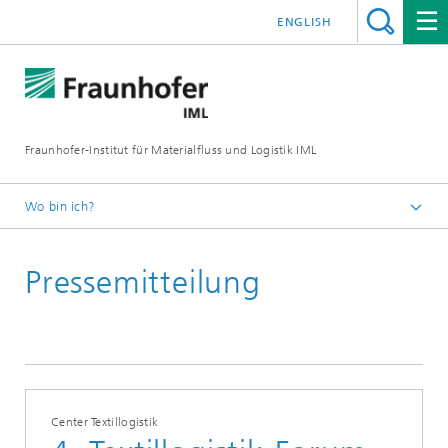
ENGLISH
Fraunhofer-Institut für Materialfluss und Logistik IML
Wo bin ich?
Startseite
Pressemitteilung
Presse / Medien
Center Textillogistik