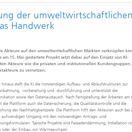
ung der umweltwirtschaftliche
das Handwerk
h alle Akteure auf den umweltwirtschaftlichen Märkten verknüpfen k
s am 15. Mai gestartete Projekt setzt dabei auf den Einsatz von KI-
ligten Akteure wie die privaten und institutionellen Kundengruppen,
takteure zu vernetzen.
 hinaus stellt die KI die notwendigen Aufbau- und Ablaufstrukturen zur
anbahnung, -vorbereitung und -durchführung und unterstützt die
kation sowie den Datenaustausch. Nach Fertigstellung der Arbeiten am
et die Plattform auch die Datensicherung, die Qualitätskontrolle und die
hung der Nachhaltigkeitsziele. Die Plattform hilft den Akteuren auch bei
il aufwendigen Umgang mit den notwendigen Antrags- und
ungsformularen. Typische Projekte sind Fassadendämmung, Installation v
n oder der Einbau von Wärmepumpen.