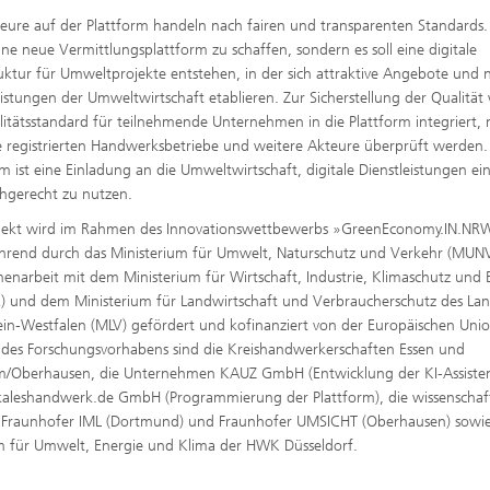
teure auf der Plattform handeln nach fairen und transparenten Standards. Z
eine neue Vermittlungsplattform zu schaffen, sondern es soll eine digitale
ruktur für Umweltprojekte entstehen, in der sich attraktive Angebote und 
eistungen der Umweltwirtschaft etablieren. Zur Sicherstellung der Qualität
litätsstandard für teilnehmende Unternehmen in die Plattform integriert,
 registrierten Handwerksbetriebe und weitere Akteure überprüft werden.
rm ist eine Einladung an die Umweltwirtschaft, digitale Dienstleistungen ei
hgerecht zu nutzen.
ojekt wird im Rahmen des Innovationswettbewerbs »GreenEconomy.IN.NR
hrend durch das Ministerium für Umwelt, Naturschutz und Verkehr (MUNV
narbeit mit dem Ministerium für Wirtschaft, Industrie, Klimaschutz und 
 und dem Ministerium für Landwirtschaft und Verbraucherschutz des La
in-Westfalen (MLV) gefördert und kofinanziert von der Europäischen Unio
 des Forschungsvorhabens sind die Kreishandwerkerschaften Essen und
m/Oberhausen, die Unternehmen KAUZ GmbH (Entwicklung der KI-Assiste
aleshandwerk.de GmbH (Programmierung der Plattform), die wissenschaf
 Fraunhofer IML (Dortmund) und Fraunhofer UMSICHT (Oberhausen) sowie
 für Umwelt, Energie und Klima der HWK Düsseldorf.