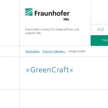
Fraunhofer-Institut für Materialfluss und
Logistik IML
TH
Startseite
Presse / Medien
»GreenCraft«
THEMEN
ABTEILUNGEN
INSTITUT
FÜR UNTERNEHMEN
»GreenCraft«