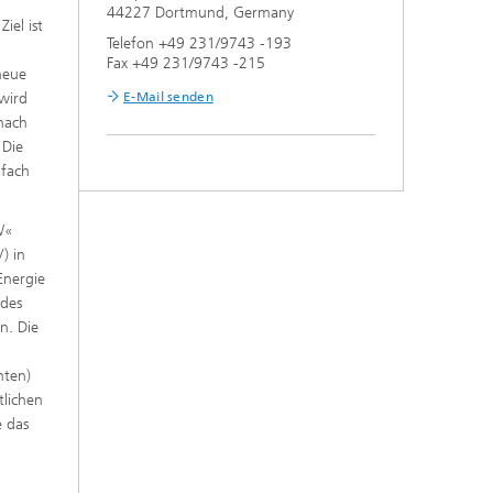
44227 Dortmund, Germany
iel ist
Telefon +49 231/9743 -193
Fax +49 231/9743 -215
neue
E-Mail senden
 wird
 nach
 Die
nfach
W«
) in
Energie
ndes
n. Die
nten)
tlichen
 das