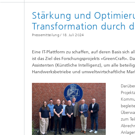
Stärkung und Optimier
Transformation durch 
Pressemitteilung /
18. Juli 2024
Eine IT-Plattform zu schaffen, auf deren Basis sic
ist das Ziel des Forschungsprojekts »GreenCraft«. Da
Assistenten (Künstliche Intelligenz), um alle betei
Handwerksbetriebe und umweltwirtschaftliche Mark
Darüber
Projekt
Kommuni
begleit
Überwac
zum Te
Abrechn
Anlage