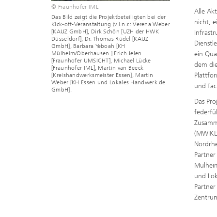
© Fraunhofer IML
Alle Ak
Das Bild zeigt die Projektbeteiligten bei der
nicht, 
Kick-off-Veranstaltung (v.l.n.r.: Verena Weber
[KAUZ GmbH], Dirk Schön [UZH der HWK
Infrast
Düsseldorf], Dr. Thomas Rüdel [KAUZ
Dienstl
GmbH], Barbara Yeboah [KH
ein Qua
Mülheim/Oberhausen.] Erich Jelen
[Fraunhofer UMSICHT], Michael Lücke
dem die
[Fraunhofer IML], Martin van Beeck
Plattfo
[Kreishandwerksmeister Essen], Martin
Weber [KH Essen und Lokales Handwerk.de
und fac
GmbH].
Das Pr
federfü
Zusamme
(MWIKE)
Nordrhe
Partner
Mülhei
und Lok
Partner
Zentrum