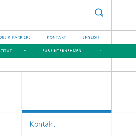
OBS & KARRIERE
KONTAKT
ENGLISH
STITUT
FÜR UNTERNEHMEN
[X]
[X]
[X]
[X]
Kontakt