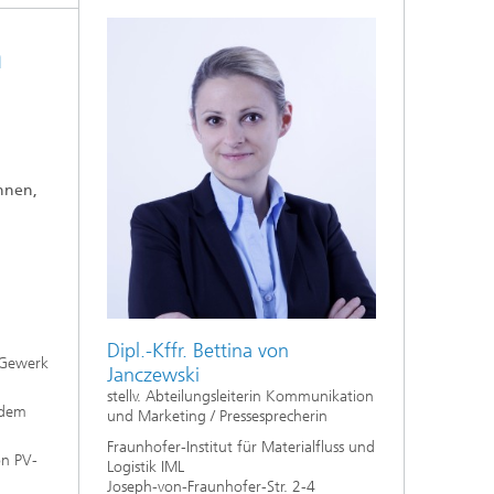
n
önnen,
Dipl.-Kffr. Bettina von
 Gewerk
Janczewski
stellv. Abteilungsleiterin Kommunikation
 dem
und Marketing / Pressesprecherin
Fraunhofer-Institut für Materialfluss und
on PV-
Logistik IML
Joseph-von-Fraunhofer-Str. 2-4