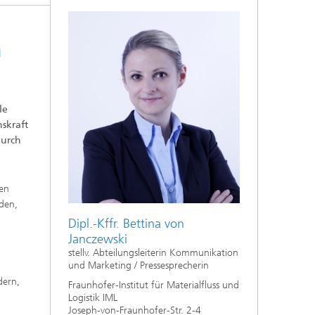
m
le
skraft
durch
nen
den,
Dipl.-Kffr. Bettina von
Janczewski
stellv. Abteilungsleiterin Kommunikation
und Marketing / Pressesprecherin
dern,
Fraunhofer-Institut für Materialfluss und
Logistik IML
Joseph-von-Fraunhofer-Str. 2-4