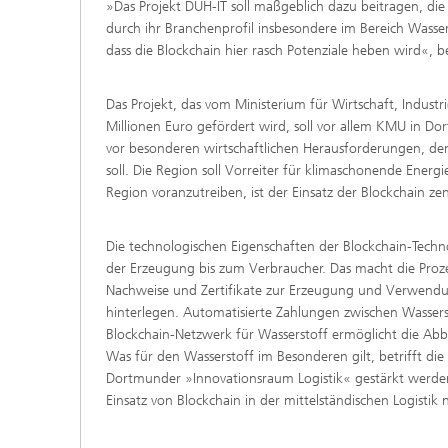
»Das Projekt DUH-IT soll maßgeblich dazu beitragen, die 
durch ihr Branchenprofil insbesondere im Bereich Wasser
dass die Blockchain hier rasch Potenziale heben wird«, b
Das Projekt, das vom Ministerium für Wirtschaft, Indust
Millionen Euro gefördert wird, soll vor allem KMU in 
vor besonderen wirtschaftlichen Herausforderungen, de
soll. Die Region soll Vorreiter für klimaschonende Ene
Region voranzutreiben, ist der Einsatz der Blockchain zen
Die technologischen Eigenschaften der Blockchain-Tech
der Erzeugung bis zum Verbraucher. Das macht die Proze
Nachweise und Zertifikate zur Erzeugung und Verwendun
hinterlegen. Automatisierte Zahlungen zwischen Wasser
Blockchain-Netzwerk für Wasserstoff ermöglicht die Ab
Was für den Wasserstoff im Besonderen gilt, betrifft di
Dortmunder »Innovationsraum Logistik« gestärkt werden.
Einsatz von Blockchain in der mittelständischen Logistik