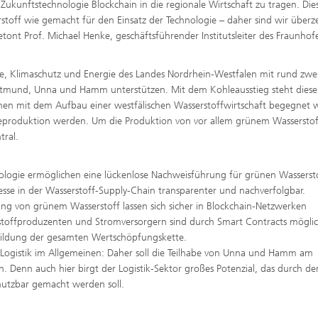
Zukunftstechnologie Blockchain in die regionale Wirtschaft zu tragen. Dies
stoff wie gemacht für den Einsatz der Technologie – daher sind wir überz
etont Prof. Michael Henke, geschäftsführender Institutsleiter des Fraunhof
rie, Klimaschutz und Energie des Landes Nordrhein-Westfalen mit rund zwe
Dortmund, Unna und Hamm unterstützen. Mit dem Kohleausstieg steht dies
nen mit dem Aufbau einer westfälischen Wasserstoffwirtschaft begegnet
rgieproduktion werden. Um die Produktion von vor allem grünem Wasserstof
tral.
nologie ermöglichen eine lückenlose Nachweisführung für grünen Wasserst
sse in der Wasserstoff-Supply-Chain transparenter und nachverfolgbar.
g von grünem Wasserstoff lassen sich sicher in Blockchain-Netzwerken
stoffproduzenten und Stromversorgern sind durch Smart Contracts möglic
bildung der gesamten Wertschöpfungskette.
e Logistik im Allgemeinen: Daher soll die Teilhabe von Unna und Hamm am
 Denn auch hier birgt der Logistik-Sektor großes Potenzial, das durch de
 nutzbar gemacht werden soll.