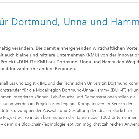
 für Dortmund, Unna und Ham
haltig verändern. Die damit einhergehenden wirtschaftlichen Vortei
amit auch kleine und mittlere Unternehmen (KMU) von der Innovation
rtete Projekt »DUH-IT« KMU aus Dortmund, Unna und Hamm den Weg 
bild für zahlreiche andere Regionen.
rialfluss und Logistik IML und der Technischen Universität Dortmund kön
ationstransfer für die Modellregion Dortmund-Unna-Hamm« (DUH-IT) erkun
rnehmen integrieren können. Lab-Besuche und Demonstrationen sollen die
aufbauend werden im Projekt grundlegende Kompetenzen im Bereich der
 Unterstützung bei der Auswahl und Gestaltung der idealen Blockchain-
te Projekt will so in den kommenden drei Jahren über 1000 Unternehmen
n – denn die Blockchain-Technologie lebt von möglichst zahlreichen Anwen