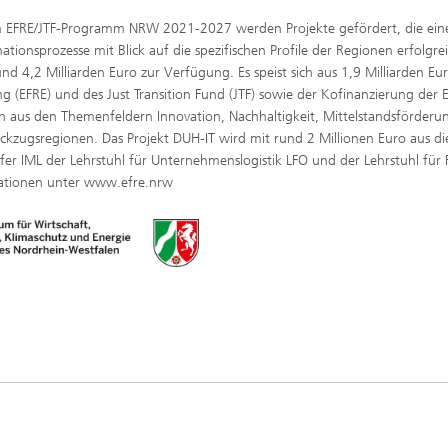
 EFRE/JTF-Programm NRW 2021-2027 werden Projekte gefördert, die ein
tionsprozesse mit Blick auf die spezifischen Profile der Regionen erfolgre
und 4,2 Milliarden Euro zur Verfügung. Es speist sich aus 1,9 Milliarden Eu
g (EFRE) und des Just Transition Fund (JTF) sowie der Kofinanzierung der
n aus den Themenfeldern Innovation, Nachhaltigkeit, Mittelstandsförderu
ückzugsregionen. Das Projekt DUH-IT wird mit rund 2 Millionen Euro aus d
er IML der Lehrstuhl für Unternehmenslogistik LFO und der Lehrstuhl für 
ationen unter www.efre.nrw