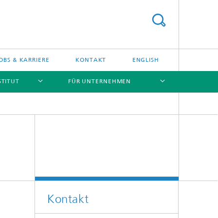
OBS & KARRIERE
KONTAKT
ENGLISH
STITUT
FÜR UNTERNEHMEN
[X]
[X]
[X]
[X]
Kontakt