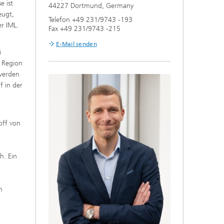
e ist
44227 Dortmund, Germany
eugt,
Telefon +49 231/9743 -193
er IML.
Fax +49 231/9743 -215
E-Mail senden
i
e Region
 werden
f in der
off von
h. Ein
n