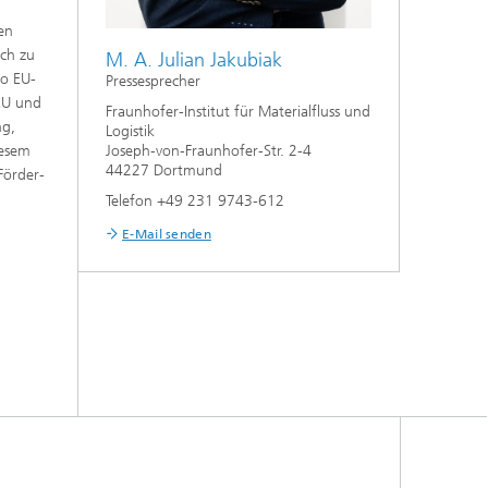
en
ich zu
M. A. Julian Jakubiak
ro EU-
Pressesprecher
 EU und
Fraunhofer-Institut für Materialfluss und
ng,
Logistik
Joseph-von-Fraunhofer-Str. 2-4
iesem
44227 Dortmund
Förder-
Telefon +49 231 9743-612
E-Mail senden