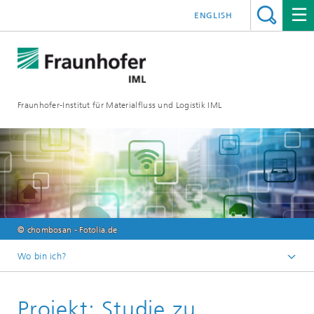
ENGLISH
Fraunhofer-Institut für Materialfluss und Logistik IML
© chombosan - Fotolia.de
Wo bin ich?
Startseite
Projekt: Studie zu
Abteilungen