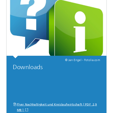
© Jan Engel - Fotolia.com
Downloads
Flyer Nachhaltigkeit und Kreislaufwirtschaft [ PDF 2,9
MB ]