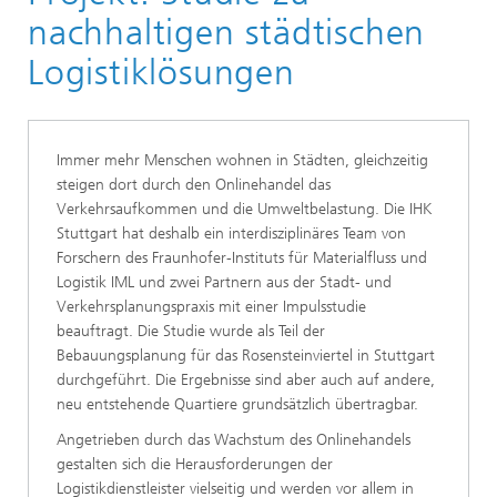
Logistik, Verkehr und Umwelt
nachhaltigen städtischen
Nachhaltigkeit und Kreislaufwirtschaft
Logistiklösungen
Referenzen
Smart Green City: Projektbeispiele für nachhaltige
Stadtlogistik
Immer mehr Menschen wohnen in Städten, gleichzeitig
steigen dort durch den Onlinehandel das
Verkehrsaufkommen und die Umweltbelastung. Die IHK
Stuttgart hat deshalb ein interdisziplinäres Team von
Forschern des Fraunhofer-Instituts für Materialfluss und
Logistik IML und zwei Partnern aus der Stadt- und
Verkehrsplanungspraxis mit einer Impulsstudie
beauftragt. Die Studie wurde als Teil der
Bebauungsplanung für das Rosensteinviertel in Stuttgart
durchgeführt. Die Ergebnisse sind aber auch auf andere,
neu entstehende Quartiere grundsätzlich übertragbar.
Angetrieben durch das Wachstum des Onlinehandels
gestalten sich die Herausforderungen der
Logistikdienstleister vielseitig und werden vor allem in