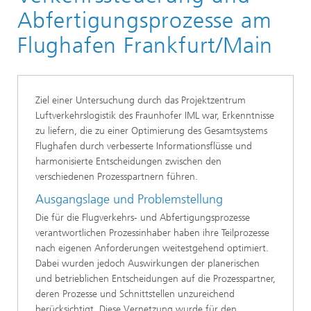
Logistik, Verkehr und Umwelt
Abfertigungsprozesse am
Luftverkehrslogistik
Flughafen Frankfurt/Main
Luftverkehrslogistik Dienstleistungen
Ziel einer Untersuchung durch das Projektzentrum
Luftverkehrslogistik des Fraunhofer IML war, Erkenntnisse
zu liefern, die zu einer Optimierung des Gesamtsystems
Flughafen durch verbesserte Informationsflüsse und
harmonisierte Entscheidungen zwischen den
verschiedenen Prozesspartnern führen.
Ausgangslage und Problemstellung
Die für die Flugverkehrs- und Abfertigungsprozesse
verantwortlichen Prozessinhaber haben ihre Teilprozesse
nach eigenen Anforderungen weitestgehend optimiert.
Dabei wurden jedoch Auswirkungen der planerischen
und betrieblichen Entscheidungen auf die Prozesspartner,
deren Prozesse und Schnittstellen unzureichend
berücksichtigt. Diese Vernetzung wurde für den