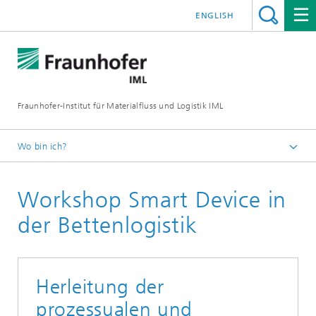
ENGLISH
Fraunhofer-Institut für Materialfluss und Logistik IML
Wo bin ich?
Startseite
Workshop Smart Device in
Abteilungen
Logistik, Verkehr und Umwelt
der Bettenlogistik
Health Care Logistics
Referenzen
Herleitung der
Referenzen Krankenhauslogistik
prozessualen und
Referenzen Smart Devices