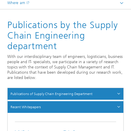
Where am I?
Homepage
Publications by the Supply
Departments
Enterprise Logistics
Chain Engineering
Supply Chain Engineering
department
With our interdisciplinary team of engineers, logisticians, business
people and IT- specialists, we participate in a variety of research
topics with the context of Supply Chain Management and IT.
Publications that have been developed during our research work,
are listed below.
Publications of Supply Chain Engineering Department
Recent Whitepapers