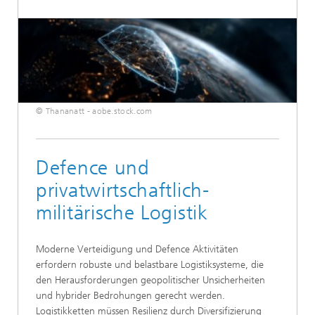
© Thananatt - aobe.stock.com
Defence und
privatwirtschaftlich-
militärische Logistik
Moderne Verteidigung und Defence Aktivitäten
erfordern robuste und belastbare Logistiksysteme, die
den Herausforderungen geopolitischer Unsicherheiten
und hybrider Bedrohungen gerecht werden.
Logistikketten müssen Resilienz durch Diversifizierung