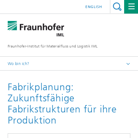
ENGLISH
Fraunhofer-Institut für Materialfluss und Logistik IML
Wo bin ich?
Startseite
Fabrikplanung:
Abteilungen
Unternehmenslogistik
Zukunftsfähige
Supply Chain Engineering
Fabrikstrukturen für ihre
Produktionslogistik
Produktion