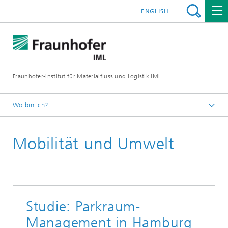
ENGLISH
Fraunhofer-Institut für Materialfluss und Logistik IML
Wo bin ich?
Startseite
Mobilität und Umwelt
Abteilungen
Logistik, Verkehr und Umwelt
Projektzentrum Verkehr, Mobilität und Umwelt
Referenzen: Innovative Konzepte für
Mobilitätsmanagement und Verkehrsplanung
Studie: Parkraum-
Management in Hamburg