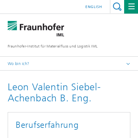
ENGLISH
Fraunhofer-Institut für Materialfluss und Logistik IML
Wo bin ich?
Startseite
Leon Valentin Siebel-
Abteilungen
Materialflusssysteme
Achenbach B. Eng.
IoT und Eingebettete Systeme
Team IoT und Eingebettete Systeme
Berufserfahrung