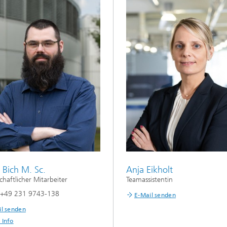
 Bich M. Sc.
Anja Eikholt
chaftlicher Mitarbeiter
Teamassistentin
n +49 231 9743-138
E-Mail senden
il senden
 Info