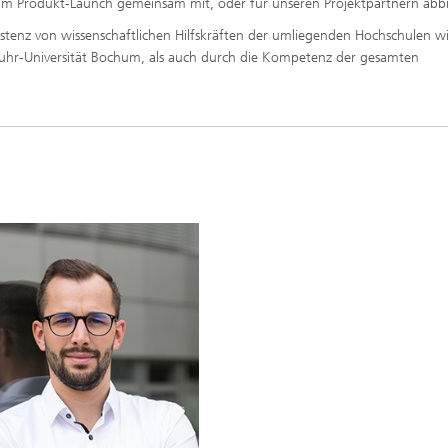
 zum Produkt-Launch gemeinsam mit, oder für unseren Projektpartnern abbi
sistenz von wissenschaftlichen Hilfskräften der umliegenden Hochschulen w
hr-Universität Bochum, als auch durch die Kompetenz der gesamten