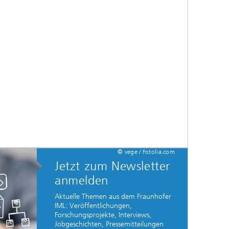
© vege / Fotolia.com
Jetzt zum Newsletter
anmelden
Aktuelle Themen aus dem Fraunhofer
IML: Veröffentlichungen,
Forschungsprojekte, Interviews,
Jobgeschichten, Pressemitteilungen