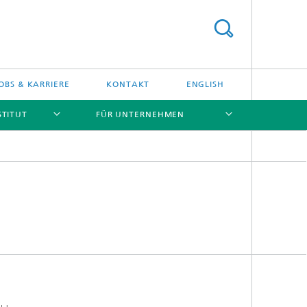
OBS & KARRIERE
KONTAKT
ENGLISH
STITUT
FÜR UNTERNEHMEN
[X]
[X]
[X]
[X]