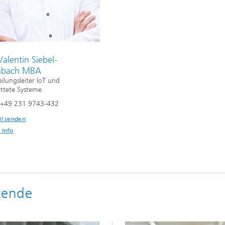
alentin Siebel-
nbach MBA
eilungsleiter IoT und
ttete Systeme
n +49 231 9743-432
il senden
 Info
itende