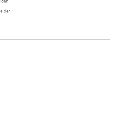
lden.
ie der