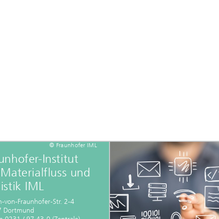
© Fraunhofer IML
unhofer-Institut
 Materialfluss und
istik IML
h-von-Fraunhofer-Str. 2-4
7 Dortmund