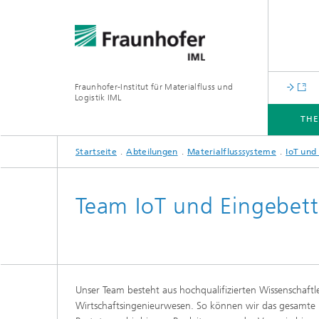
Fraunhofer-Institut für Materialfluss und
Logistik IML
TH
Startseite
Abteilungen
Materialflusssysteme
IoT und
THEMEN
ABTEILUNGEN
INSTITUT
FÜR UNTERNEHMEN
Team IoT und Eingebet
Unser Team besteht aus hochqualifizierten Wissenschaftl
Wirtschaftsingenieurwesen. So können wir das gesamte 