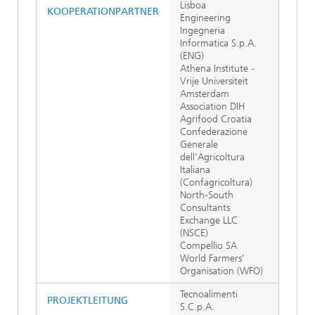
Lisboa
KOOPERATIONPARTNER
Engineering
Ingegneria
Informatica S.p.A.
(ENG)
Athena Institute -
Vrije Universiteit
Amsterdam
Association DIH
Agrifood Croatia
Confederazione
Generale
dell’Agricoltura
Italiana
(Confagricoltura)
North-South
Consultants
Exchange LLC
(NSCE)
Compellio SA
World Farmers’
Organisation (WFO)
Tecnoalimenti
PROJEKTLEITUNG
S.C.p.A.