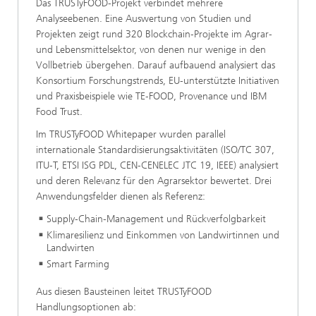
Das TRUSTyFOOD‑Projekt verbindet mehrere
Analyseebenen. Eine Auswertung von Studien und
Projekten zeigt rund 320 Blockchain‑Projekte im Agrar‑
und Lebensmittelsektor, von denen nur wenige in den
Vollbetrieb übergehen. Darauf aufbauend analysiert das
Konsortium Forschungstrends, EU‑unterstützte Initiativen
und Praxisbeispiele wie TE‑FOOD, Provenance und IBM
Food Trust.
Im TRUSTyFOOD Whitepaper wurden parallel
internationale Standardisierungsaktivitäten (ISO/TC 307,
ITU‑T, ETSI ISG PDL, CEN‑CENELEC JTC 19, IEEE) analysiert
und deren Relevanz für den Agrarsektor bewertet. Drei
Anwendungsfelder dienen als Referenz:
Supply‑Chain‑Management und Rückverfolgbarkeit
Klimaresilienz und Einkommen von Landwirtinnen und
Landwirten
Smart Farming
Aus diesen Bausteinen leitet TRUSTyFOOD
Handlungsoptionen ab: