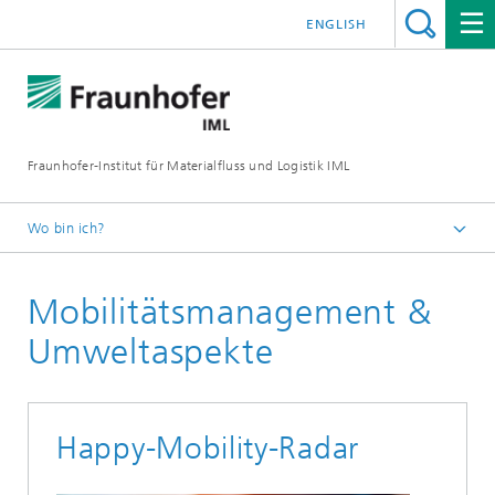
ENGLISH
Fraunhofer-Institut für Materialfluss und Logistik IML
Wo bin ich?
Startseite
Mobilitätsmanagement &
Abteilungen
Logistik, Verkehr und Umwelt
Umweltaspekte
Projektzentrum Verkehr, Mobilität und Umwelt
Referenzen: Innovative Konzepte für
Mobilitätsmanagement und Verkehrsplanung
Happy-Mobility-Radar