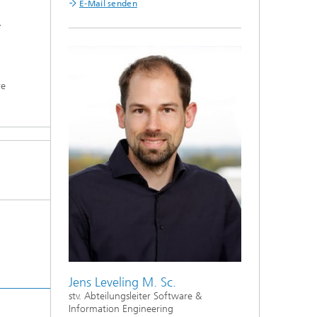
E-Mail senden
Y
re
Jens Leveling M. Sc.
stv. Abteilungsleiter Software &
Information Engineering