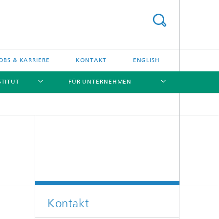
OBS & KARRIERE
KONTAKT
ENGLISH
STITUT
FÜR UNTERNEHMEN
[X]
[X]
[X]
[X]
Kontakt