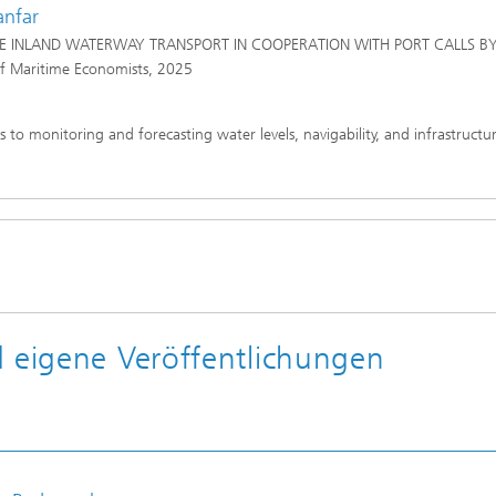
anfar
 THE INLAND WATERWAY TRANSPORT IN COOPERATION WITH PORT CALLS B
of Maritime Economists, 2025
 to monitoring and forecasting water levels, navigability, and infrastructu
d eigene Veröffentlichungen