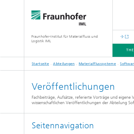
Fraunhofer-Institut für Materialfluss und
Logistik IML
TH
Startseite
Abteilungen
Materialflusssysteme
Softwar
THEMEN
ABTEILUNGEN
INSTITUT
FÜR UNTERNEHMEN
Veröffentlichungen
Fachbeiträge, Aufsätze, referierte Vorträge und eigene V
wissenschaftlichen Veröffentlichungen der Abteilung So
Seitennavigation