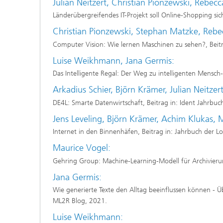
Julian Neitzert, Christian Pionzewski, Rebe
Länderübergreifendes IT-Projekt soll Online-Shopping si
Christian Pionzewski, Stephan Matzke, Reb
Computer Vision: Wie lernen Maschinen zu sehen?, Beit
Luise Weikhmann, Jana Germis:
Das Intelligente Regal: Der Weg zu intelligenten Mensch-
Arkadius Schier, Björn Krämer, Julian Neitzer
DE4L: Smarte Datenwirtschaft, Beitrag in: Ident Jahrbuc
Jens Leveling, Björn Krämer, Achim Klukas, 
Internet in den Binnenhäfen, Beitrag in: Jahrbuch der Lo
Maurice Vogel:
Gehring Group: Machine-Learning-Modell für Archi­vie­run
Jana Germis:
Wie generierte Texte den Alltag beeinflussen können - Ü
ML2R Blog, 2021.
Luise Weikhmann: