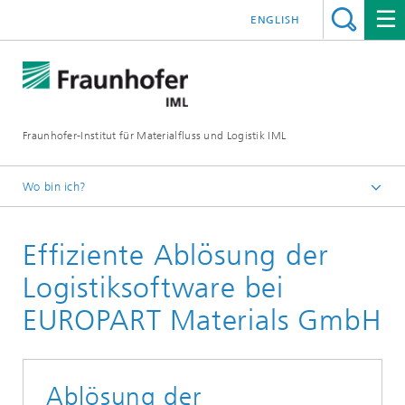
ENGLISH
Fraunhofer-Institut für Materialfluss und Logistik IML
Wo bin ich?
Startseite
Effiziente Ablösung der
Abteilungen
Materialflusssysteme
Logistiksoftware bei
Software & Information Engineering
EUROPART Materials GmbH
Ablösung der