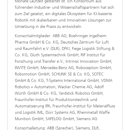
Monate Laufzeit gestartet ist. Ein Konsortium aus
führenden Industrie- und Wissenschaftspartnern hat sich
zum Ziel gesetzt, ein digitales Ökosystem für KI-basierte
Robotik mit skalierbaren und innovativen Lösungen zur
Umsetzung in die Praxis zu entwickeln.
Konsortialmitglieder: ABB AG, Boehringer Ingelheim
Pharma GmbH & Co. KG, Deutsches Zentrum für Luft
und Raumfahrt e.V. (DLR), DFKI, Fiege Logistik Stiftung &
Co. KG, Gluth Systemtechnik GmbH, RIF Institut für
Forschung und Transfer e.V., Intrinsic Innovation GmbH,
INVITE GmbH, Mercedes-Benz AG, Roboception GmbH,
Robomotion GmbH, SCHUNK SE & Co. KG, SOTEC
GmbH & Co. KG, T-Systems International GmbH, VDMA
Robotics + Automation, Wacker Chemie AG, Adolf
Würth GmbH & Co. KG, Yardstick Robotics GmbH,
Fraunhofer-Institut für Produktionstechnik und
Automatisierung IPA, Fraunhofer-Institut für Materialfluss
und Logistik IML, Dürr Systems AG, Rheinmetall Waffe
Munition GmbH, SAFELOG GmbH, Siemens AG
Konsortialleitung: ABB (Sprecher), Siemens, DLR,